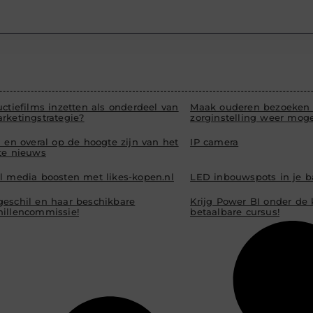
uctiefilms inzetten als onderdeel van
Maak ouderen bezoeken 
rketingstrategie?
zorginstelling weer moge
d en overal op de hoogte zijn van het
IP camera
ste nieuws
al media boosten met likes-kopen.nl
LED inbouwspots in je 
geschil en haar beschikbare
Krijg Power BI onder de
hillencommissie!
betaalbare cursus!