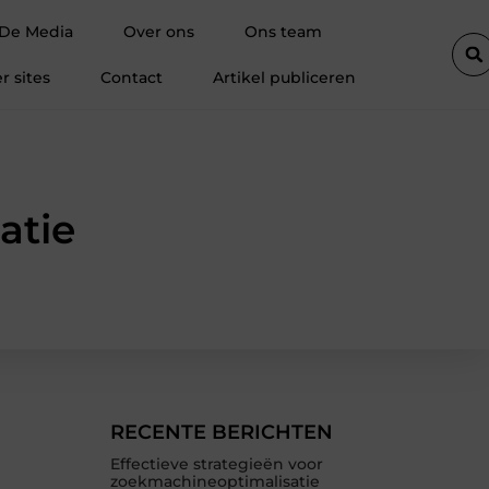
drukken: zichtbaarheid op plekken waar je dagelijks kijkt
Waa
 De Media
Over ons
Ons team
r sites
Contact
Artikel publiceren
atie
RECENTE BERICHTEN
Effectieve strategieën voor
zoekmachineoptimalisatie