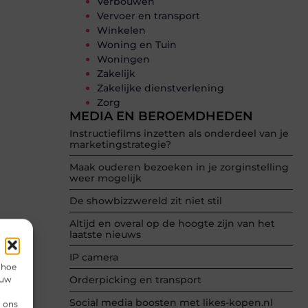
Verbouwen
Vervoer en transport
Winkelen
Woning en Tuin
Woningen
Zakelijk
Zakelijke dienstverlening
Zorg
MEDIA EN BEROEMDHEDEN
Instructiefilms inzetten als onderdeel van je
marketingstrategie?
Maak ouderen bezoeken in je zorginstelling
weer mogelijk
De showbizzwereld zit niet stil
Altijd en overal op de hoogte zijn van het
laatste nieuws
IP camera
 hoe
 uw
Orderpicking en transport
Social media boosten met likes-kopen.nl
n ons