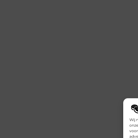
Wij 
onze
voor
adve