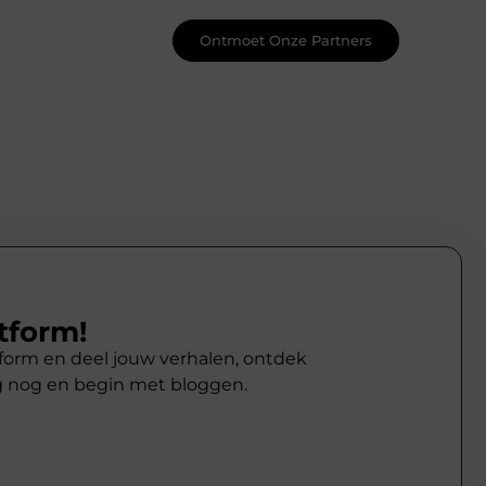
Ontmoet Onze Partners
tform!
atform en deel jouw verhalen, ontdek
g nog en begin met bloggen.