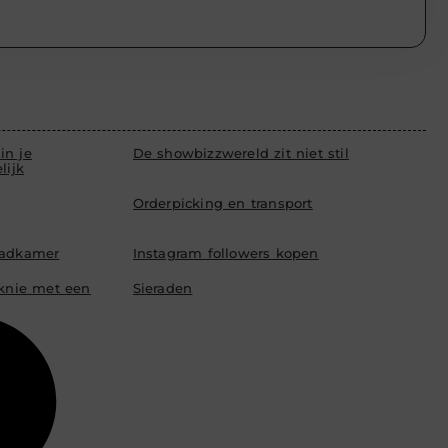
in je
De showbizzwereld zit niet stil
lijk
Orderpicking en transport
badkamer
Instagram followers kopen
 knie met een
Sieraden