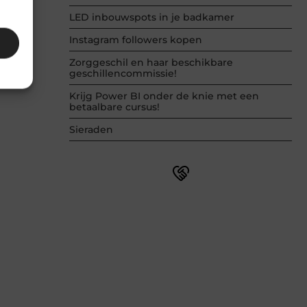
LED inbouwspots in je badkamer
Instagram followers kopen
Zorggeschil en haar beschikbare
geschillencommissie!
Krijg Power BI onder de knie met een
betaalbare cursus!
Sieraden
Word onderdeel van een actieve
blogcommunity
Net begonnen met bloggen? Je staat
er niet alleen voor! Sluit je aan bij een
ondersteunende community waar je
leert, groeit en ontdekt. Krijg tips,
feedback en inspiratie van andere
beginnende én ervaren bloggers.