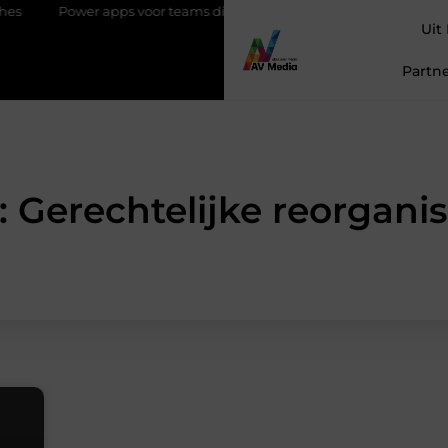
Power apps voor teams die sneller willen schakelen
Magneten be
Uit
Partne
: Gerechtelijke reorganis