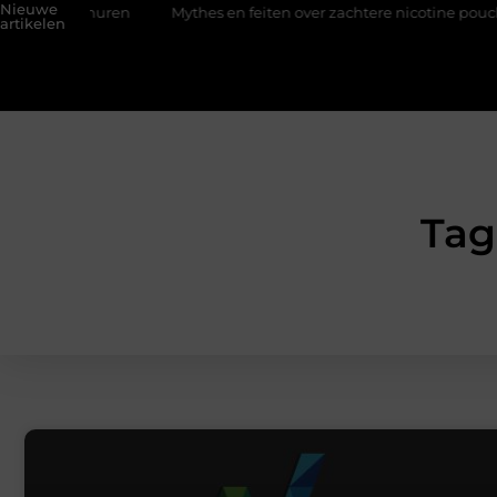
Nieuwe
er huren
Mythes en feiten over zachtere nicotine pouches
artikelen
Tag