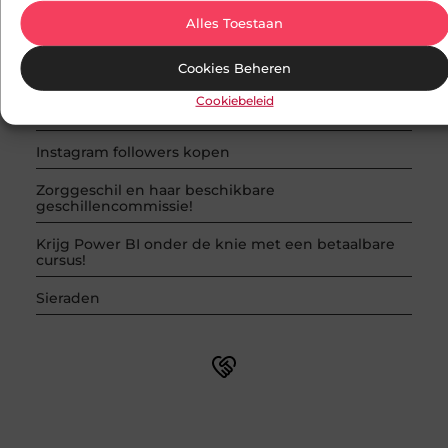
IP camera
Alles Toestaan
Orderpicking en transport
Cookies Beheren
Social media boosten met likes-kopen.nl
Cookiebeleid
LED inbouwspots in je badkamer
Instagram followers kopen
Zorggeschil en haar beschikbare
geschillencommissie!
Krijg Power BI onder de knie met een betaalbare
cursus!
Sieraden
Word onderdeel van een actieve blogcommunity
Net begonnen met bloggen? Je staat er niet alleen voor!