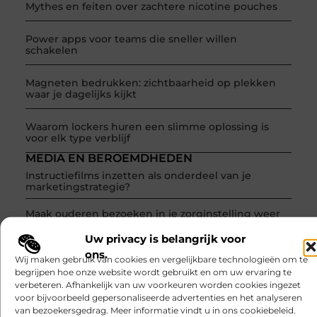
Mythes en feiten over zachtere nicotine pouches
Power apps voor teams die sneller willen
schakelen
Magneten bedrukken: zichtbaarheid op plekken
waar je dagelijks kijkt
Waarom lockers huren een slimme oplossing is
voor elk type verblijf
MEDIA EN BEROEMDHEDEN
Instructiefilms inzetten als onderdeel van je
marketingstrategie?
Maak ouderen bezoeken in je zorginstelling weer
mogelijk
Uw privacy is belangrijk voor
De showbizzwereld zit niet stil
ons.
Wij maken gebruik van cookies en vergelijkbare technologieën om te
begrijpen hoe onze website wordt gebruikt en om uw ervaring te
Altijd en overal op de hoogte zijn van het laatste
verbeteren. Afhankelijk van uw voorkeuren worden cookies ingezet
nieuws
voor bijvoorbeeld gepersonaliseerde advertenties en het analyseren
van bezoekersgedrag. Meer informatie vindt u in ons cookiebeleid.