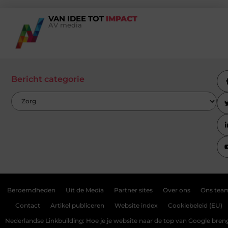
VAN IDEE TOT
IMPACT
AV media
Bericht categorie
Beroemdheden
Uit de Media
Partner sites
Over ons
Ons tea
Contact
Artikel publiceren
Website index
Cookiebeleid (EU)
Nederlandse Linkbuilding: Hoe je je website naar de top van Google bren