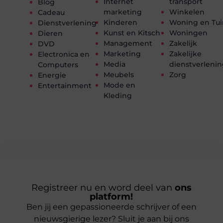
Internet
transport
Blog
marketing
Winkelen
Cadeau
Kinderen
Woning en Tui
Dienstverlening
Kunst en Kitsch
Woningen
Dieren
Management
Zakelijk
DVD
Marketing
Zakelijke
Electronica en
Media
dienstverleni
Computers
Meubels
Zorg
Energie
Mode en
Entertainment
Kleding
Registreer nu en word deel van
ons
platform!
Ben jij een gepassioneerde schrijver of een
nieuwsgierige lezer? Sluit je aan bij ons