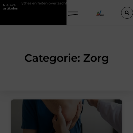
Mythes en feiten over zachtere nicotine pouches
Power apps voor t
Nieuwe
artikelen
Categorie: Zorg