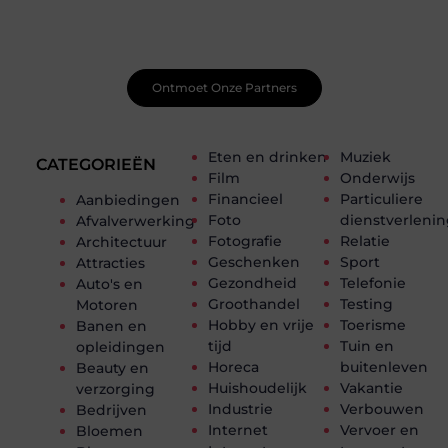
Sluit je aan bij een ondersteunende community waar je
leert, groeit en ontdekt. Krijg tips, feedback en inspiratie
van andere beginnende én ervaren bloggers.
Ontmoet Onze Partners
Eten en drinken
Muziek
CATEGORIEËN
Film
Onderwijs
Financieel
Particuliere
Aanbiedingen
Foto
dienstverleni
Afvalverwerking
Fotografie
Relatie
Architectuur
Geschenken
Sport
Attracties
Gezondheid
Telefonie
Auto's en
Groothandel
Testing
Motoren
Hobby en vrije
Toerisme
Banen en
tijd
Tuin en
opleidingen
Horeca
buitenleven
Beauty en
Huishoudelijk
Vakantie
verzorging
Industrie
Verbouwen
Bedrijven
Internet
Vervoer en
Bloemen