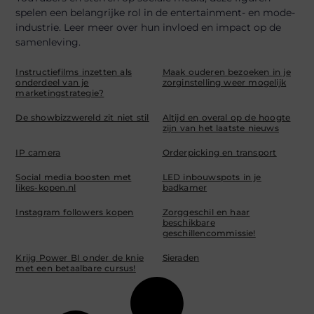
spelen een belangrijke rol in de entertainment- en mode-
industrie. Leer meer over hun invloed en impact op de
samenleving.
Instructiefilms inzetten als
Maak ouderen bezoeken in je
onderdeel van je
zorginstelling weer mogelijk
marketingstrategie?
De showbizzwereld zit niet stil
Altijd en overal op de hoogte
zijn van het laatste nieuws
IP camera
Orderpicking en transport
Social media boosten met
LED inbouwspots in je
likes-kopen.nl
badkamer
Instagram followers kopen
Zorggeschil en haar
beschikbare
geschillencommissie!
Krijg Power BI onder de knie
Sieraden
met een betaalbare cursus!