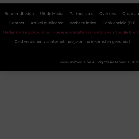
Beroemdheden
Uit de Media
Partner sites
Over ons
Ons tea
Contact
Artikel publiceren
Website index
Cookiebeleid (EU)
Nederlandse Linkbuilding: Hoe je je website naar de top van Google bren
Geld verdienen via internet: hoe je online inkomsten genereert
www.avmedia.be.
All Rights Reserved © 2025