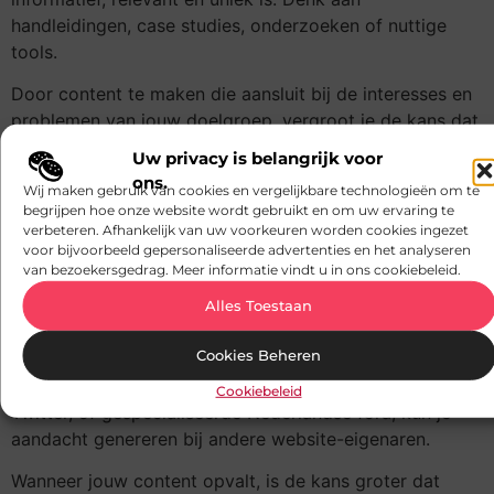
handleidingen, case studies, onderzoeken of nuttige
tools.
Door content te maken die aansluit bij de interesses en
problemen van jouw doelgroep, vergroot je de kans dat
andere Nederlandse websites naar jouw content
Uw privacy is belangrijk voor
verwijzen. Dit creëert een natuurlijke linkbuildingstroom
ons.
Wij maken gebruik van cookies en vergelijkbare technologieën om te
die zowel gebruikers als zoekmachines waardeert.
begrijpen hoe onze website wordt gebruikt en om uw ervaring te
verbeteren. Afhankelijk van uw voorkeuren worden cookies ingezet
De rol van social media en
voor bijvoorbeeld gepersonaliseerde advertenties en het analyseren
van bezoekersgedrag. Meer informatie vindt u in ons cookiebeleid.
online communities
Alles Toestaan
Social media en online communities kunnen indirect een
Cookies Beheren
grote rol spelen in je linkbuildingstrategie. Door je
content actief te delen op platforms zoals LinkedIn,
Cookiebeleid
Twitter, of gespecialiseerde Nederlandse fora, kun je
aandacht genereren bij andere website-eigenaren.
Wanneer jouw content opvalt, is de kans groter dat