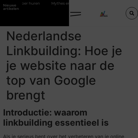
tenvloer huren
Mythes en feiten over zachtere nicotine pouches
Nieuwe
artikelen
Nederlandse
Linkbuilding: Hoe je
je website naar de
top van Google
brengt
Introductie: waarom
linkbuilding essentieel is
Als je serieus bent over het verbeteren van je online