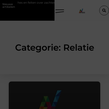
Mythes en feiten over zachtere nicotine pouches
Power apps voor 
Nieuwe
artikelen
Categorie: Relatie