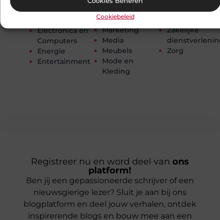
Cookies Beheren
Kunst en Kitsch
Woningen
Dieren
Cookiebeleid
Management
Zakelijk
DVD
Marketing
Zakelijke
Electronica en
Media
dienstverleni
Computers
Meubels
Zorg
Energie
Mode en
Entertainment
Kleding
Registreer nu en word deel van
ons
platform!
Ben jij een gepassioneerde schrijver of een
nieuwsgierige lezer? Sluit je aan bij ons
blogplatform en deel jouw verhalen, ontdek
inspirerende blogs en bouw mee aan een