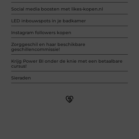
Social media boosten met likes-kopen.nl
LED inbouwspots in je badkamer
Instagram followers kopen
Zorggeschil en haar beschikbare
geschillencommissie!
Krijg Power BI onder de knie met een betaalbare
cursus!
Sieraden
Word onderdeel van een actieve blogcommunity
Net begonnen met bloggen? Je staat er niet alleen voor!
Sluit je aan bij een ondersteunende community waar je
leert, groeit en ontdekt. Krijg tips, feedback en inspiratie
van andere beginnende én ervaren bloggers.