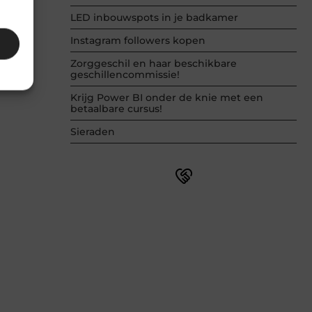
LED inbouwspots in je badkamer
Instagram followers kopen
Zorggeschil en haar beschikbare
geschillencommissie!
Krijg Power BI onder de knie met een
betaalbare cursus!
Sieraden
Word onderdeel van een actieve
blogcommunity
Net begonnen met bloggen? Je staat
er niet alleen voor! Sluit je aan bij een
ondersteunende community waar je
leert, groeit en ontdekt. Krijg tips,
feedback en inspiratie van andere
beginnende én ervaren bloggers.