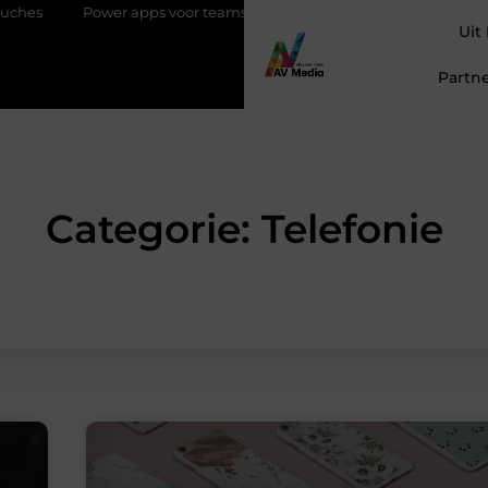
Power apps voor teams die sneller willen schakelen
Magneten be
Uit
Partne
Categorie: Telefonie