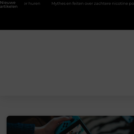
Nieuwe
er huren
Mythes en feiten over zachtere nicotine pouches
artikelen