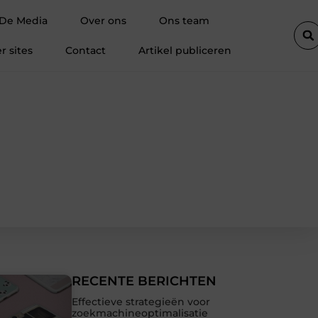
drukken: zichtbaarheid op plekken waar je dagelijks kijkt
Waa
 De Media
Over ons
Ons team
r sites
Contact
Artikel publiceren
RECENTE BERICHTEN
Effectieve strategieën voor
zoekmachineoptimalisatie