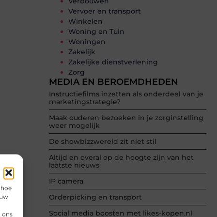
Verbouwen
Vervoer en transport
Winkelen
Woning en Tuin
Woningen
Zakelijk
Zakelijke dienstverlening
Zorg
MEDIA EN BEROEMDHEDEN
Instructiefilms inzetten als onderdeel van je
marketingstrategie?
Maak ouderen bezoeken in je zorginstelling
weer mogelijk
De showbizzwereld zit niet stil
Altijd en overal op de hoogte zijn van het
laatste nieuws
IP camera
 hoe
 uw
Orderpicking en transport
Social media boosten met likes-kopen.nl
n ons