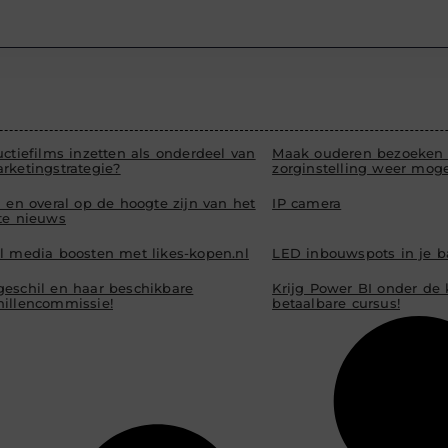
uctiefilms inzetten als onderdeel van
Maak ouderen bezoeken 
rketingstrategie?
zorginstelling weer moge
d en overal op de hoogte zijn van het
IP camera
ste nieuws
al media boosten met likes-kopen.nl
LED inbouwspots in je 
geschil en haar beschikbare
Krijg Power BI onder de
hillencommissie!
betaalbare cursus!