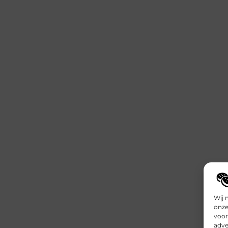
Wij 
onze
voor
adve