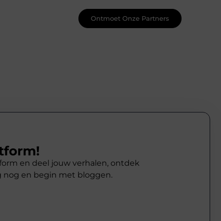
Ontmoet Onze Partners
tform!
atform en deel jouw verhalen, ontdek
g nog en begin met bloggen.