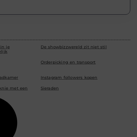
in je
De showbizzwereld zit niet stil
lijk
Orderpicking en transport
badkamer
Instagram followers kopen
 knie met een
Sieraden