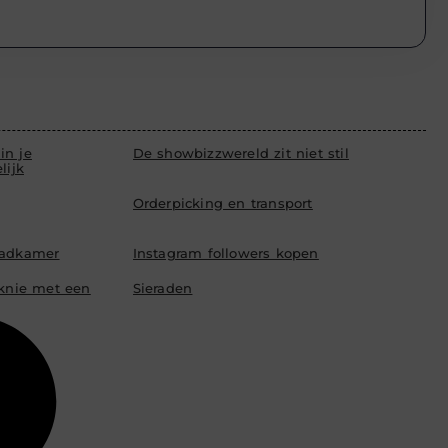
in je
De showbizzwereld zit niet stil
lijk
Orderpicking en transport
badkamer
Instagram followers kopen
 knie met een
Sieraden