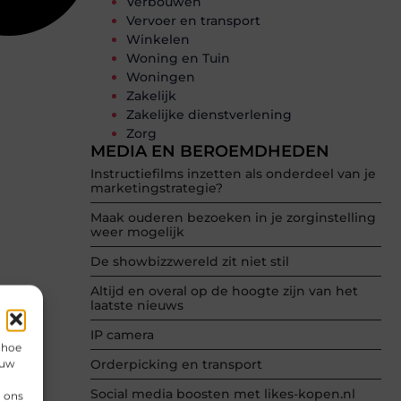
Verbouwen
Vervoer en transport
Winkelen
Woning en Tuin
Woningen
Zakelijk
Zakelijke dienstverlening
Zorg
MEDIA EN BEROEMDHEDEN
Instructiefilms inzetten als onderdeel van je
marketingstrategie?
Maak ouderen bezoeken in je zorginstelling
weer mogelijk
De showbizzwereld zit niet stil
Altijd en overal op de hoogte zijn van het
laatste nieuws
IP camera
 hoe
 uw
Orderpicking en transport
Social media boosten met likes-kopen.nl
n ons