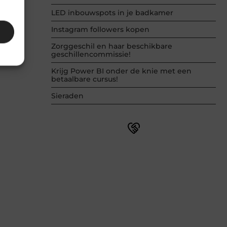
LED inbouwspots in je badkamer
Instagram followers kopen
Zorggeschil en haar beschikbare
geschillencommissie!
Krijg Power BI onder de knie met een
betaalbare cursus!
Sieraden
Word onderdeel van een actieve
blogcommunity
Net begonnen met bloggen? Je staat
er niet alleen voor! Sluit je aan bij een
ondersteunende community waar je
leert, groeit en ontdekt. Krijg tips,
feedback en inspiratie van andere
beginnende én ervaren bloggers.