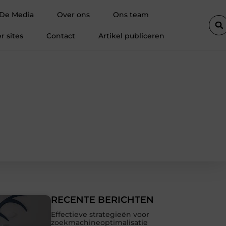
drukken: zichtbaarheid op plekken waar je dagelijks kijkt
Waar
 De Media
Over ons
Ons team
r sites
Contact
Artikel publiceren
RECENTE BERICHTEN
Effectieve strategieën voor
zoekmachineoptimalisatie