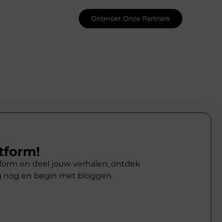
Ontmoet Onze Partners
tform!
atform en deel jouw verhalen, ontdek
g nog en begin met bloggen.