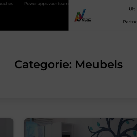
Power apps voor teams die sneller willen schakelen
Magneten be
Uit
Partne
Categorie: Meubels