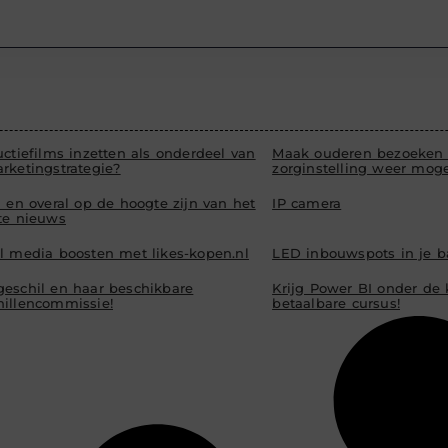
uctiefilms inzetten als onderdeel van
Maak ouderen bezoeken 
rketingstrategie?
zorginstelling weer moge
d en overal op de hoogte zijn van het
IP camera
ste nieuws
al media boosten met likes-kopen.nl
LED inbouwspots in je 
geschil en haar beschikbare
Krijg Power BI onder de
hillencommissie!
betaalbare cursus!