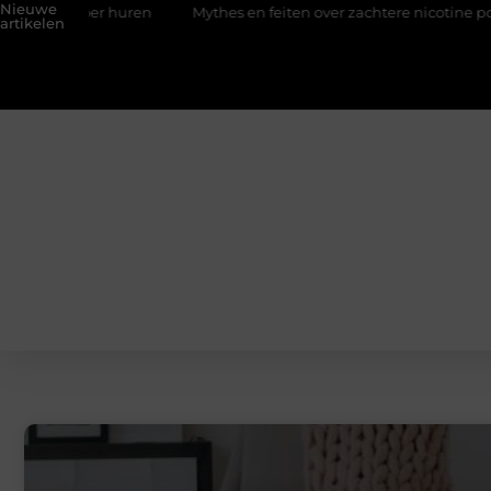
Nieuwe
er huren
Mythes en feiten over zachtere nicotine pouches
artikelen