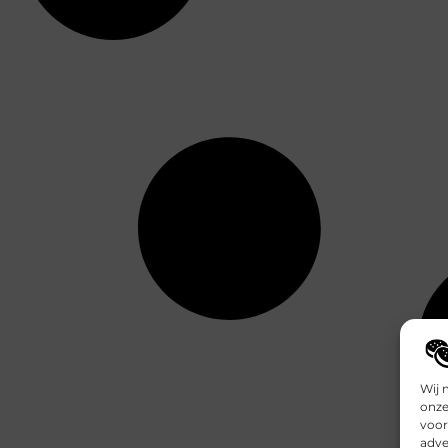
Wij 
onze
voor
adve