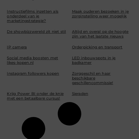
Instructiefilms inzetten als
Maak ouderen bezoeken in je
onderdeel van je
zorginstelling weer mogelijk
marketingstrategie?
De showbizzwereld zit niet stil
Altijd en overal op de hoogte
zijn van het laatste nieuws
IP camera
Orderpicking en transport
Social media boosten met
LED inbouwspots in je
likes-kopen.nl
badkamer
Instagram followers kopen
Zorggeschil en haar
beschikbare
geschillencommissie!
Krijg Power BI onder de knie
Sieraden
met een betaalbare cursus!