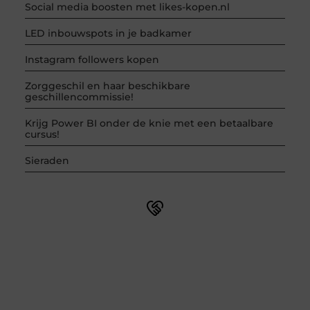
Social media boosten met likes-kopen.nl
LED inbouwspots in je badkamer
Instagram followers kopen
Zorggeschil en haar beschikbare
geschillencommissie!
Krijg Power BI onder de knie met een betaalbare
cursus!
Sieraden
Word onderdeel van een actieve blogcommunity
Net begonnen met bloggen? Je staat er niet alleen voor!
Sluit je aan bij een ondersteunende community waar je
leert, groeit en ontdekt. Krijg tips, feedback en inspiratie
van andere beginnende én ervaren bloggers.