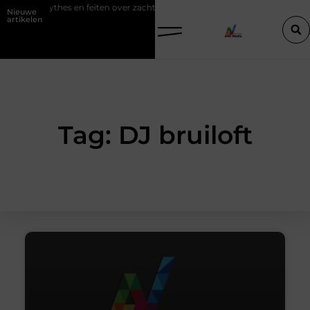
Mythes en feiten over zachtere nicotine pouches
Power apps voo
Nieuwe
artikelen
Tag: DJ bruiloft