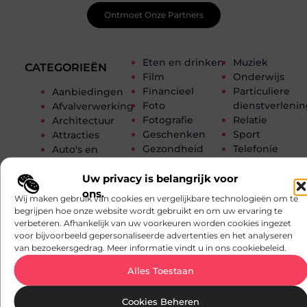
Ontmoet Onze Partners
Eten en drinken
Muziek
CATEGORIEËN
Film
Onderwijs
Financieel
Particuliere
Aanbiedingen
Foto
dienstverleni
Afvalverwerking
Fotografie
Relatie
Architectuur
Geschenken
Sport
Attracties
Gezondheid
Telefonie
Auto's en
Groothandel
Testing
Motoren
Hobby en vrije
Toerisme
Banen en
Uw privacy is belangrijk voor
tijd
Tuin en
opleidingen
ons.
Wij maken gebruik van cookies en vergelijkbare technologieën om te
Horeca
buitenleven
Beauty en
begrijpen hoe onze website wordt gebruikt en om uw ervaring te
Huishoudelijk
Vakantie
verzorging
verbeteren. Afhankelijk van uw voorkeuren worden cookies ingezet
Industrie
Verbouwen
Bedrijven
voor bijvoorbeeld gepersonaliseerde advertenties en het analyseren
van bezoekersgedrag. Meer informatie vindt u in ons cookiebeleid.
Internet
Vervoer en
Bloemen
Internet
transport
Blog
Alles Toestaan
marketing
Winkelen
Cadeau
Kinderen
Woning en Tui
Dienstverlening
Cookies Beheren
Kunst en Kitsch
Woningen