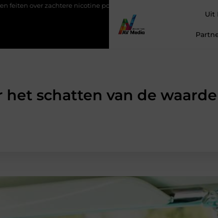
ere nicotine pouches
Power apps voor teams die sneller willen 
Uit
Partne
r het schatten van de waarde