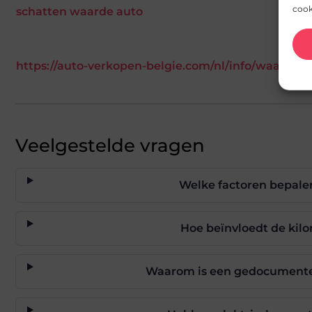
cook
schatten waarde auto
https://auto-verkopen-belgie.com/nl/info/waarde-a
Veelgestelde vragen
Welke factoren bepale
Hoe beïnvloedt de kil
Waarom is een gedocumente