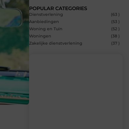
POPULAR CATEGORIES
Dienstverlening
(63 )
Aanbiedingen
(53 )
Woning en Tuin
(52 )
Woningen
(38 )
Zakelijke dienstverlening
(37 )
Recente berichten
Laat je inspireren door de nieuwste
artikelen van Avmedia.be – dagelijks
verse content, boordevol ideeën, tips en
inzichten.