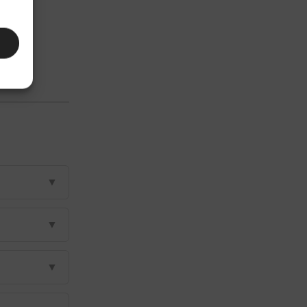
▼
▼
▼