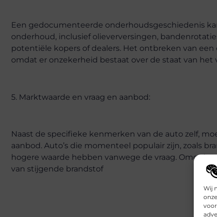
Een gedocumenteerde onderhoudsgeschiedenis kan de
onderhoud, inclusief olieverversingen, bandenrotatie
potentiële kopers of dealers. Het ontbreken van e
omdat er onzekerheid bestaat over de staat van het 
5. Marktwaarde en vraag en aanbod:
Naast de specifieke kenmerken van de auto zelf, m
aanbod. Auto’s die momenteel populair zijn, zoals b
hogere waarde hebben vanwege de vraag. Omgekeerd k
van stijgende brandstof
Wij 
onze
voor
adve