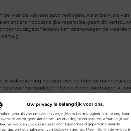
 waarde van een auto verhogen. Als er bewijs is van
s en andere noodzakelijke reparaties, geeft dit vertrou
en onderhoudsgeschiedenis kan daarentegen de waarde v
voertuig.
oet je ook rekening houden met de huidige marktwaarde
randstofzuinige modellen of elektrische voertuigen, kun
unnen auto’s met een lage vraag, zoals grotere SUV’s
Uw privacy is belangrijk voor ons.
maken gebruik van cookies en vergelijkbare technologieën om te begrijpen
 website wordt gebruikt en om uw ervaring te verbeteren. Afhankelijk van
keuren worden cookies ingezet voor bijvoorbeeld gepersonaliseerde
rtenties en het analyseren van bezoekersgedrag. Meer informatie vindt u i