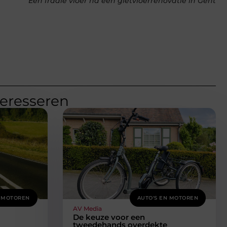
Een fraaie vloer na een gietvloerrenovatie in Gent
teresseren
N MOTOREN
AUTO'S EN MOTOREN
AV Media
De keuze voor een
tweedehands overdekte