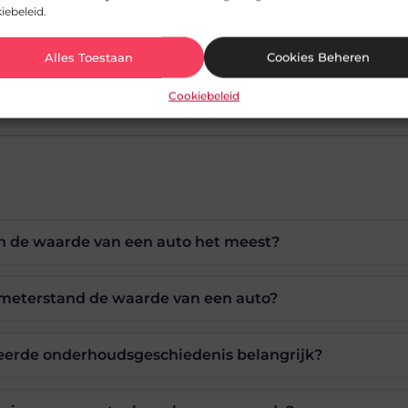
iebeleid.
Alles Toestaan
Cookies Beheren
uto-schatten/
Cookiebeleid
n de waarde van een auto het meest?
ometerstand de waarde van een auto?
erde onderhoudsgeschiedenis belangrijk?