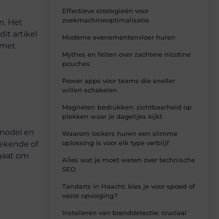
Effectieve strategieën voor
zoekmachineoptimalisatie
n. Het
it artikel
Moderne evenementenvloer huren
 met
Mythes en feiten over zachtere nicotine
pouches
Power apps voor teams die sneller
willen schakelen
Magneten bedrukken: zichtbaarheid op
plekken waar je dagelijks kijkt
 model en
Waarom lockers huren een slimme
oplossing is voor elk type verblijf
ekende of
gaat om
Alles wat je moet weten over technische
SEO
Tandarts in Haacht: kies je voor spoed of
vaste opvolging?
Installeren van branddetectie: cruciaal