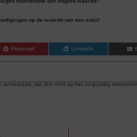
rtuigen momenteel een hogere waarde?
hadigingen op de waarde van een auto?
Pinterest
LinkedIn
n avmedia.be, dat zich richt op het zorgvuldig selectere