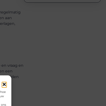
 regelmatig
wen aan
erlagen,
 en vraag en
nen een
 in tijden
 hoe
 uw
n ons