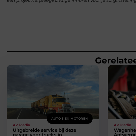
Een projectverpleegkundige inhuren voor je zorginstellin
Gerelatee
AUTO'S EN MOTOREN
AV Media
AV Media
Uitgebreide service bij deze
Wagenhers
garage voor trucks in
Antwerpe