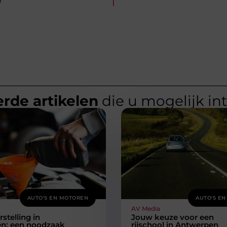
g
rde artikelen
die u mogelijk in
AUTO'S EN MOTOREN
AUTO'S E
AV Media
telling in
Jouw keuze voor een
n: een noodzaak
rijschool in Antwerpen