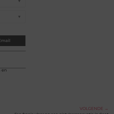
▼
▼
Email
n en
VOLGENDE →