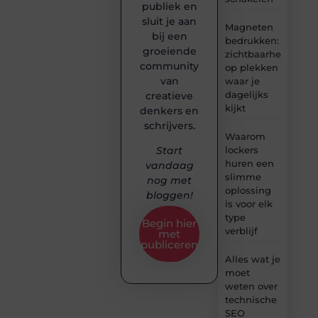
publiek en
sluit je aan
Magneten
bij een
bedrukken:
groeiende
zichtbaarheid
community
op plekken
van
waar je
dagelijks
creatieve
kijkt
denkers en
schrijvers.
Waarom
lockers
Start
huren een
vandaag
slimme
nog met
oplossing
bloggen!
is voor elk
type
Begin hier
verblijf
met
publiceren
Alles wat je
moet
weten over
technische
SEO