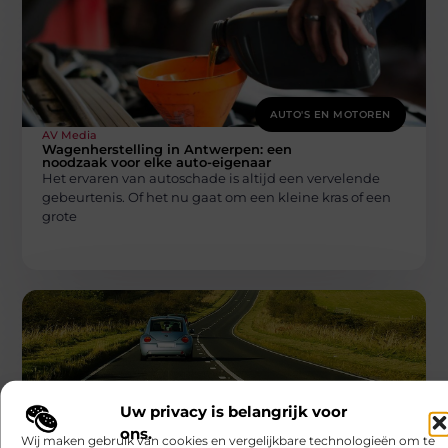
AUTO'S EN MOTOREN
AV Media
Wagenherstelling in Antwerpen: een
noodzaak voor elke auto-eigenaar
Het ervaren van autoschade is altijd een vervelende
gebeurtenis. Of het nu gaat om een kleine kras of een
grote
Uw privacy is belangrijk voor
AUTO'S EN MOTOREN
ons.
Wij maken gebruik van cookies en vergelijkbare technologieën om te
AV Media