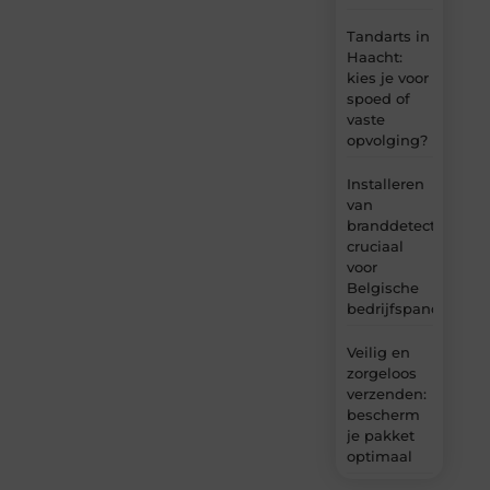
Tandarts in
Haacht:
kies je voor
spoed of
vaste
opvolging?
Installeren
van
branddetectie:
cruciaal
voor
Belgische
bedrijfspanden
Veilig en
zorgeloos
verzenden:
bescherm
je pakket
optimaal