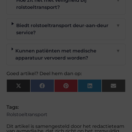
Hoe zit het met veiligheid bij
▼
rolstoeltransport?
Biedt rolstoeltransport deur-aan-deur
▼
service?
Kunnen patiënten met medische
▼
apparatuur vervoerd worden?
Goed artikel? Deel hem dan op:
X
Facebook
Pinterest
LinkedIn
Email
(Twitter)
Tags:
Rolstoeltransport
Dit artikel is samengesteld door het redactieteam
van avmedia.be, dat zich richt op het zorgvuldig