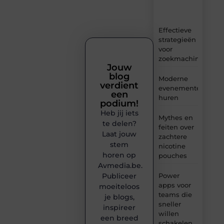
inzichten.
Effectieve
strategieën
voor
zoekmachineoptima
Jouw
blog
Moderne
verdient
evenementenvloer
een
huren
podium!
Heb jij iets
Mythes en
te delen?
feiten over
Laat jouw
zachtere
stem
nicotine
horen op
pouches
Avmedia.be.
Publiceer
Power
apps voor
moeiteloos
teams die
je blogs,
sneller
inspireer
willen
een breed
schakelen