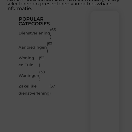
selecteren en presenteren van betrouwbare
informatie.
POPULAR
CATEGORIES
(63
Recente
Dienstverlening
)
berichten
(53
Laat
Aanbiedingen
)
je
inspireren
Woning
(52
door
en Tuin
)
de
(38
nieuwste
Woningen
artikelen
)
van
Zakelijke
(37
Avmedia.be
dienstverlening
)
–
dagelijks
verse
content,
boordevol
ideeën,
tips
en