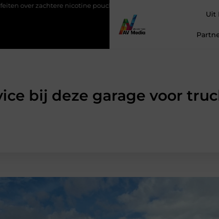
e nicotine pouches
Power apps voor teams die sneller willen sch
Uit
Partne
vice bij deze garage voor tru