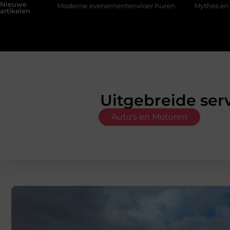
Nieuwe
derne evenementenvloer huren
Mythes en feiten over zachter
artikelen
Uitgebreide ser
Auto's en Motoren