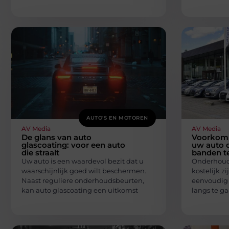
AUTO'S EN MOTOREN
AV Media
AV Media
De glans van auto
Voorkom
glascoating: voor een auto
uw auto 
die straalt
banden te
Uw auto is een waardevol bezit dat u
Onderhoud 
waarschijnlijk goed wilt beschermen.
kostelijk zi
Naast reguliere onderhoudsbeurten,
eenvoudig 
kan auto glascoating een uitkomst
langs te g