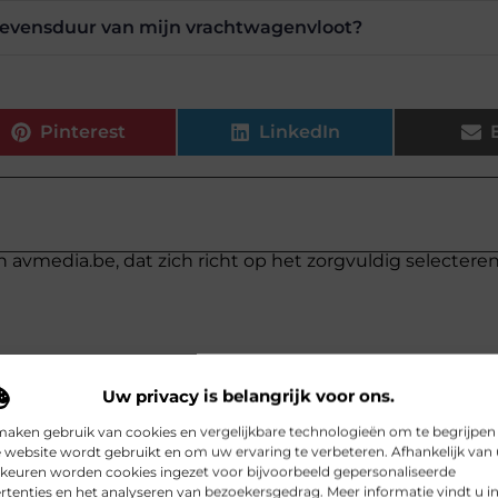
 levensduur van mijn vrachtwagenvloot?
Pinterest
LinkedIn
n avmedia.be, dat zich richt op het zorgvuldig selectere
Uw privacy is belangrijk voor ons.
maken gebruik van cookies en vergelijkbare technologieën om te begrijpen
 website wordt gebruikt en om uw ervaring te verbeteren. Afhankelijk van
Waa
keuren worden cookies ingezet voor bijvoorbeeld gepersonaliseerde
rtenties en het analyseren van bezoekersgedrag. Meer informatie vindt u i