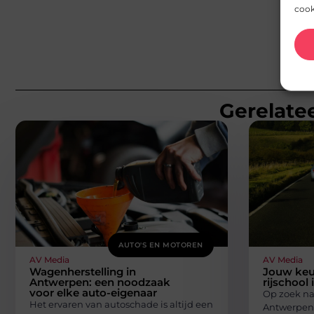
cook
Gerelatee
AUTO'S EN MOTOREN
AV Media
AV Media
Wagenherstelling in
Jouw keu
Antwerpen: een noodzaak
rijschool
voor elke auto-eigenaar
Op zoek naa
Het ervaren van autoschade is altijd een
Antwerpen 