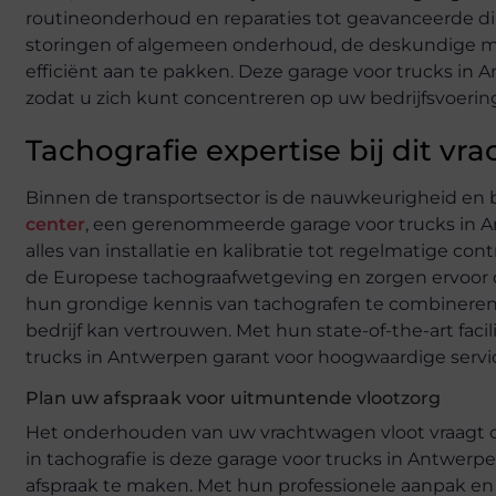
routineonderhoud en reparaties tot geavanceerde di
storingen of algemeen onderhoud, de deskundige mo
efficiënt aan te pakken. Deze garage voor trucks in 
zodat u zich kunt concentreren op uw bedrijfsvoerin
Tachografie expertise bij dit 
Binnen de transportsector is de nauwkeurigheid en 
center
, een gerenommeerde garage voor trucks in Ant
alles van installatie en kalibratie tot regelmatige c
de Europese tachograafwetgeving en zorgen ervoor da
hun grondige kennis van tachografen te combineren 
bedrijf kan vertrouwen. Met hun state-of-the-art faci
trucks in Antwerpen garant voor hoogwaardige servi
Plan uw afspraak voor uitmuntende vlootzorg
Het onderhouden van uw vrachtwagen vloot vraagt o
in tachografie is deze garage voor trucks in Antwer
afspraak te maken. Met hun professionele aanpak e