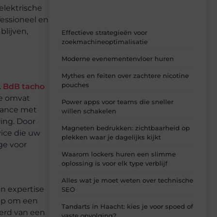
elektrische
essioneel en
blijven,
Effectieve strategieën voor
zoekmachineoptimalisatie
Moderne evenementenvloer huren
Mythes en feiten over zachtere nicotine
pouches
.
BdB tacho
se omvat
Power apps voor teams die sneller
liance met
willen schakelen
ing. Door
Magneten bedrukken: zichtbaarheid op
ice die uw
plekken waar je dagelijks kijkt
ge voor
Waarom lockers huren een slimme
oplossing is voor elk type verblijf
Alles wat je moet weten over technische
n expertise
SEO
 op om een
Tandarts in Haacht: kies je voor spoed of
erd van een
vaste opvolging?