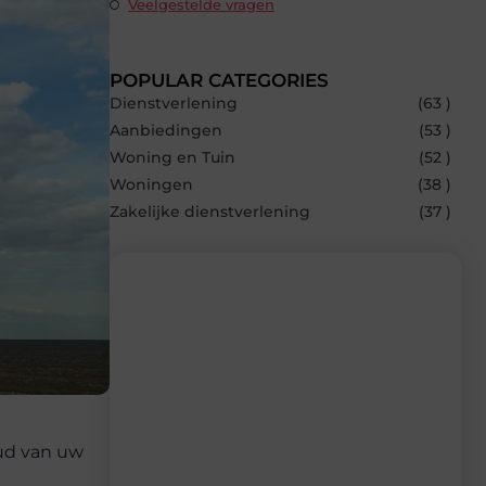
Veelgestelde vragen
POPULAR CATEGORIES
Dienstverlening
(63 )
Aanbiedingen
(53 )
Woning en Tuin
(52 )
Woningen
(38 )
Zakelijke dienstverlening
(37 )
Recente berichten
Laat je inspireren door de nieuwste
artikelen van Avmedia.be – dagelijks
verse content, boordevol ideeën, tips en
oud van uw
inzichten.