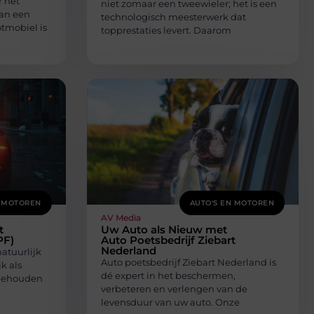
 het
niet zomaar een tweewieler; het is een
van een
technologisch meesterwerk dat
tmobiel is
topprestaties levert. Daarom
N MOTOREN
AUTO'S EN MOTOREN
AV Media
t
Uw Auto als Nieuw met
PF)
Auto Poetsbedrijf Ziebart
Nederland
natuurlijk
Auto poetsbedrijf Ziebart Nederland is
k als
dé expert in het beschermen,
 behouden
verbeteren en verlengen van de
levensduur van uw auto. Onze