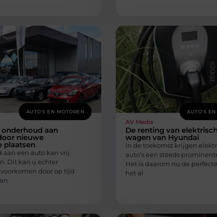
AUTO'S EN MOTOREN
AUTO'S E
AV Media
 onderhoud aan
De renting van elektrisc
door nieuwe
wagen van Hyundai
 plaatsen
In de toekomst krijgen elekt
aan een auto kan vrij
auto’s een steeds prominente
jn. Dit kan u echter
Het is daarom nu de perfecte
voorkomen door op tijd
het al
aan