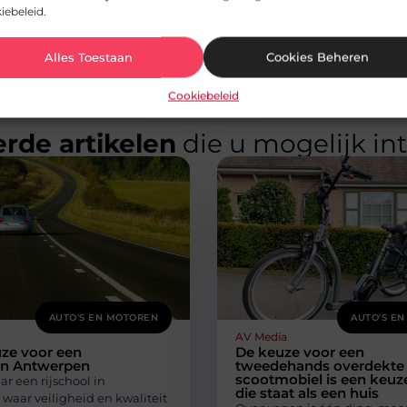
iebeleid.
Alles Toestaan
Cookies Beheren
Cookiebeleid
rde artikelen
die u mogelijk in
AUTO'S EN MOTOREN
AUTO'S E
AV Media
ze voor een
De keuze voor een
 in Antwerpen
tweedehands overdekte
scootmobiel is een keuz
r een rijschool in
die staat als een huis
waar veiligheid en kwaliteit