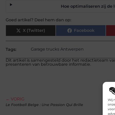
Hoe optimaliseren zij de
Goed artikel? Deel hem dan op:
X (Twitter)
Facebook
Garage trucks Antwerpen
Tags:
Dit artikel is samengesteld door het redactieteam va
presenteren van betrouwbare informatie.
← VORIG
Wij 
onze
Le Football Belge : Une Passion Qui Brille
voor
adve