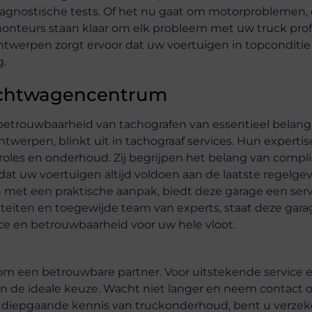
agnostische tests. Of het nu gaat om motorproblemen, 
nteurs staan klaar om elk probleem met uw truck prof
Antwerpen zorgt ervoor dat uw voertuigen in topconditie 
g.
vrachtwagencentrum
betrouwbaarheid van tachografen van essentieel belang
werpen, blinkt uit in tachograaf services. Hun experti
ontroles en onderhoud. Zij begrijpen het belang van comp
t uw voertuigen altijd voldoen aan de laatste regelgev
met een praktische aanpak, biedt deze garage een serv
liteiten en toegewijde team van experts, staat deze gara
ce en betrouwbaarheid voor uw hele vloot.
m een betrouwbare partner. Voor uitstekende service e
pen de ideale keuze. Wacht niet langer en neem contact
n diepgaande kennis van truckonderhoud, bent u verzek