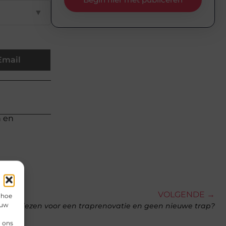
▼
Email
n en
VOLGENDE →
 hoe
 uw
rom kiezen voor een traprenovatie en geen nieuwe trap?
n ons