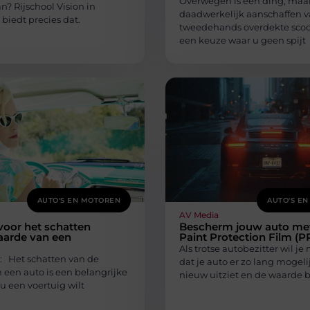
Overwegen is één ding, maar
n? Rijschool Vision in
daadwerkelijk aanschaffen 
biedt precies dat.
tweedehands overdekte scoo
een keuze waar u geen spijt
AUTO'S EN MOTOREN
AUTO'S E
AV Media
voor het schatten
Bescherm jouw auto me
aarde van een
Paint Protection Film (P
Als trotse autobezitter wil je 
e: Het schatten van de
dat je auto er zo lang mogelij
 een auto is een belangrijke
nieuw uitziet en de waarde
nu een voertuig wilt