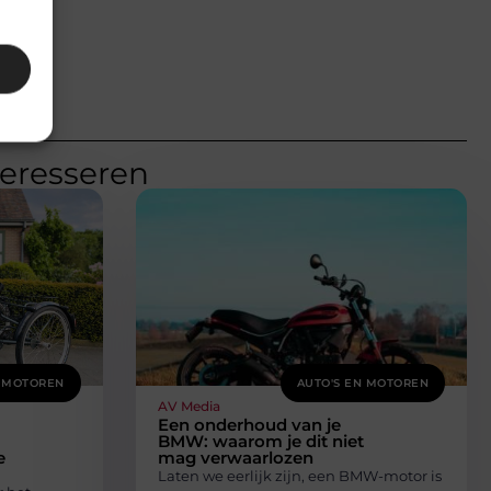
teresseren
N MOTOREN
AUTO'S EN MOTOREN
AV Media
Een onderhoud van je
BMW: waarom je dit niet
e
mag verwaarlozen
Laten we eerlijk zijn, een BMW-motor is