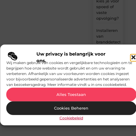
kies je voor
spoed of
vaste
opvolging?
Installeren
van
branddetectie:
cruciaal
Uw privacy is belangrijk voor
voor
Belgische
ons.
Wij maken gebruik van cookies en vergelijkbare technologieën om te
bedrijfspanden
begrijpen hoe onze website wordt gebruikt en om uw ervaring te
verbeteren. Afhankelijk van uw voorkeuren worden cookies ingezet
Veilig en
voor bijvoorbeeld gepersonaliseerde advertenties en het analyseren
zorgeloos
van bezoekersgedrag. Meer informatie vindt u in ons cookiebeleid.
verzenden:
bescherm
Alles Toestaan
je pakket
optimaal
Cookies Beheren
Cookiebeleid