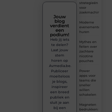
strategieën
voor
zoekmachineoptima
Jouw
blog
Moderne
verdient
evenementenvloer
een
huren
podium!
Heb jij iets
Mythes en
te delen?
feiten over
Laat jouw
zachtere
stem
nicotine
horen op
pouches
Avmedia.be.
Publiceer
Power
apps voor
moeiteloos
teams die
je blogs,
sneller
inspireer
willen
een breed
schakelen
publiek en
sluit je aan
Magneten
bij een
bedrukken: