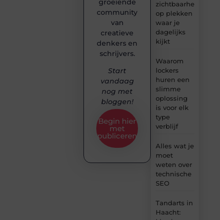
groeiende
zichtbaarheid
community
op plekken
van
waar je
dagelijks
creatieve
kijkt
denkers en
schrijvers.
Waarom
lockers
Start
huren een
vandaag
slimme
nog met
oplossing
bloggen!
is voor elk
type
Begin hier
verblijf
met
publiceren
Alles wat je
moet
weten over
technische
SEO
Tandarts in
Haacht: