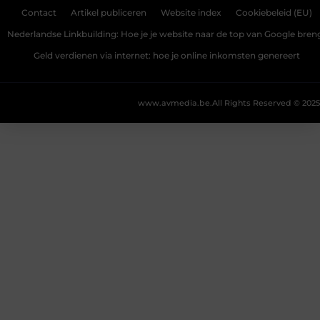
Contact
Artikel publiceren
Website index
Cookiebeleid (EU)
Nederlandse Linkbuilding: Hoe je je website naar de top van Google bren
Geld verdienen via internet: hoe je online inkomsten genereert
www.avmedia.be.
All Rights Reserved © 2025