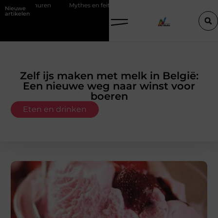
ren
Mythes en feiten over zachtere nicotine pouches
Power apps
Nieuwe
artikelen
Zelf ijs maken met melk in België:
Een nieuwe weg naar winst voor
boeren
Eten en drinken