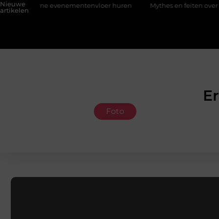
Nieuwe
rne evenementenvloer huren
Mythes en feiten over zachtere n
artikelen
Er
Foto