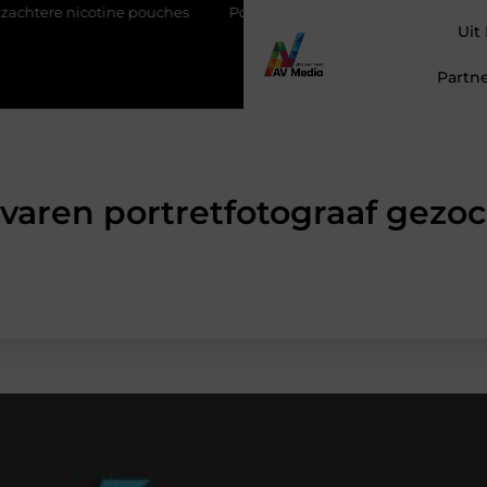
icotine pouches
Power apps voor teams die sneller willen schak
Uit
Partne
varen portretfotograaf gezo