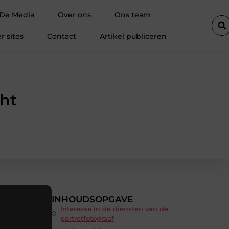
elen
Magneten bedrukken: zichtbaarheid op plekken waar je dage
 De Media
Over ons
Ons team
r sites
Contact
Artikel publiceren
cht
INHOUDSOPGAVE
Interesse in de diensten van de
portretfotograaf