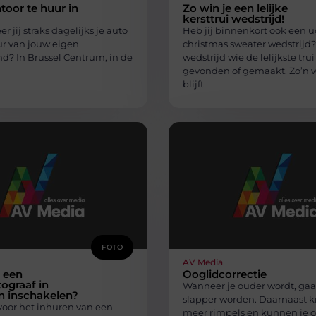
oor te huur in
Zo win je een lelijke
kersttrui wedstrijd!
r jij straks dagelijks je auto
Heb jij binnenkort ook een u
ur van jouw eigen
christmas sweater wedstrijd
d? In Brussel Centrum, in de
wedstrijd wie de lelijkste trui
gevonden of gemaakt. Zo’n w
blijft
FOTO
AV Media
 een
Ooglidcorrectie
tograaf in
Wanneer je ouder wordt, gaat
n inschakelen?
slapper worden. Daarnaast kr
voor het inhuren van een
meer rimpels en kunnen je 