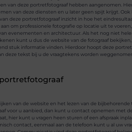
sten van deze portretfotograaf hebben aangenomen. Hie
en van deze diensten en u later geen spijt krijgt. Ook k
 van deze portretfotograaf inzicht in hoe het eindresult
n om professionele fotografie op locatie uit te voeren, 
 van evenementen en architectuur. Als het nog niet hel
tekenen kunt u dus de website van de fotograaf bekijken,
end stuk informatie vinden. Hierdoor hoopt deze portret
 van deze tekst bij u de vraagtekens worden weggenome
 portretfotograaf
kijken van de website en het lezen van de bijbehorende 
graaf voor u aanbied, dan kunt u contact opnemen met de
at, hier kunt u vragen heen sturen of een afspraak inpl
isch contact, eenmaal aan de telefoon kunt u al uw vra
lannen. Communicatie vind deze portretfotograaf belangr