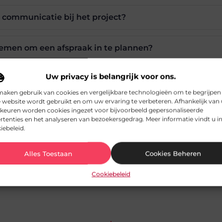
s communicatie bij het project?
nemen om een afspraak in te plannen?
Uw privacy is belangrijk voor ons.
maken gebruik van cookies en vergelijkbare technologieën om te begrijpen
Pinterest
LinkedIn
 website wordt gebruikt en om uw ervaring te verbeteren. Afhankelijk van
keuren worden cookies ingezet voor bijvoorbeeld gepersonaliseerde
rtenties en het analyseren van bezoekersgedrag. Meer informatie vindt u i
iebeleid.
n avmedia.be, dat zich richt op het zorgvuldig selectere
Alles Toestaan
Cookies Beheren
Cookiebeleid