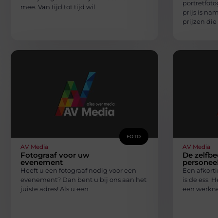
portretfoto
mee. Van tijd tot tijd wil
prijs is na
prijzen die
FOTO
AV Media
AV Media
Fotograaf voor uw
De zelfbe
evenement
personee
Heeft u een fotograaf nodig voor een
Een afkorti
evenement? Dan bent u bij ons aan het
is de ess. 
juiste adres! Als u een
een werkne