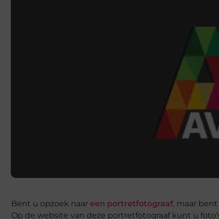
Bent u opzoek naar
een portretfotograaf
, maar bent
Op de website van deze portretfotograaf kunt u foto’