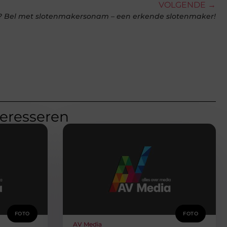
VOLGENDE →
? Bel met slotenmakersonam – een erkende slotenmaker!
teresseren
FOTO
FOTO
AV Media