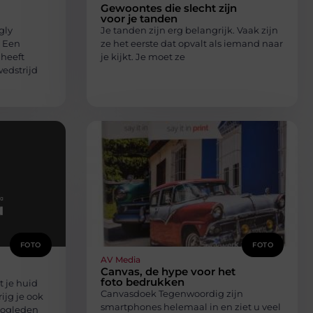
Gewoontes die slecht zijn
voor je tanden
gly
Je tanden zijn erg belangrijk. Vaak zijn
? Een
ze het eerste dat opvalt als iemand naar
 heeft
je kijkt. Je moet ze
edstrijd
FOTO
FOTO
AV Media
Canvas, de hype voor het
foto bedrukken
 je huid
Canvasdoek Tegenwoordig zijn
ijg je ook
smartphones helemaal in en ziet u veel
oogleden