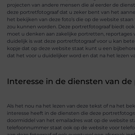
projecten van andere mensen die al eerder de dien
deze portretfotograaf dat u zeker bent van het aannem
het bekijken van deze foto’s die op de website staan
zou kunnen worden. Deze portretfotograaf biedt ook aa
moet u denken aan zakelijke portretten, reportages
duidelijk is wat deze portretfotograaf voor u kan be
kopje dat op deze website staat kunt u een bijbehor
dat het voor u duidelijker word en dat na het lezen
Interesse in de diensten van de
Als het nou na het lezen van deze tekst of na het be
interesse heeft in de diensten die deze portretfoto
doormiddel van het emailadres wat op de website sta
telefoonnummer staat ook op de website voor telefon
aan deze fotograaf of ook eventueel een afspraak inp