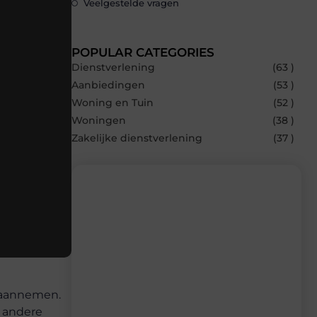
Veelgestelde vragen
POPULAR CATEGORIES
Dienstverlening
(63 )
Aanbiedingen
(53 )
Woning en Tuin
(52 )
Woningen
(38 )
Zakelijke dienstverlening
(37 )
Recente berichten
Laat je inspireren door de nieuwste
artikelen van Avmedia.be – dagelijks
verse content, boordevol ideeën, tips en
t aannemen.
inzichten.
n andere