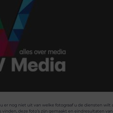
 u er nog niet uit van welke fotograaf u de diensten wil
s vinden, deze foto’s zijn gemaakt en eindresultaten va