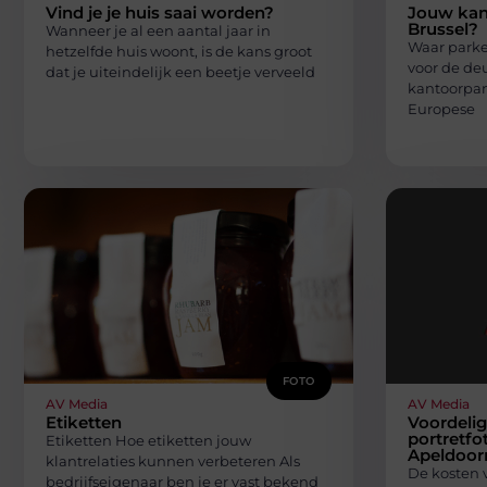
Vind je je huis saai worden?
Jouw kant
Brussel?
Wanneer je al een aantal jaar in
Waar parkee
hetzelfde huis woont, is de kans groot
voor de de
dat je uiteindelijk een beetje verveeld
kantoorpan
Europese
FOTO
AV Media
AV Media
Etiketten
Voordelig
portretfo
Etiketten Hoe etiketten jouw
Apeldoor
klantrelaties kunnen verbeteren Als
De kosten 
bedrijfseigenaar ben je er vast bekend