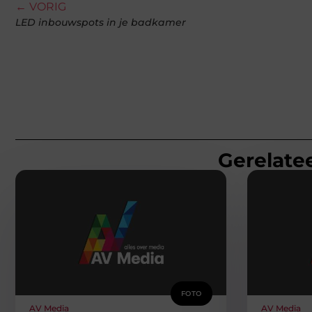
← VORIG
LED inbouwspots in je badkamer
Gerelatee
FOTO
AV Media
AV Media