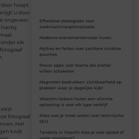
rdoor hoopt
rijgt u door
aat ongeveer
Effectieve strategieën voor
zoekmachineoptimalisatie
hierbij
emaal
Moderne evenementenvloer huren
 onder elk
Mythes en feiten over zachtere nicotine
fotograaf
pouches
n.
Power apps voor teams die sneller
willen schakelen
Magneten bedrukken: zichtbaarheid op
plekken waar je dagelijks kijkt
Waarom lockers huren een slimme
oplossing is voor elk type verblijf
tekst
Alles wat je moet weten over technische
ze fotograaf
SEO
annen. Het
gen kwijt
Tandarts in Haacht: kies je voor spoed of
vaste opvolging?
ijk,