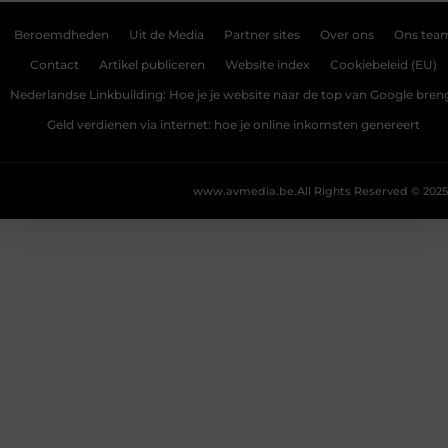
Beroemdheden
Uit de Media
Partner sites
Over ons
Ons tea
Contact
Artikel publiceren
Website index
Cookiebeleid (EU)
Nederlandse Linkbuilding: Hoe je je website naar de top van Google bren
Geld verdienen via internet: hoe je online inkomsten genereert
www.avmedia.be.
All Rights Reserved © 2025