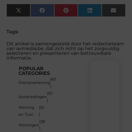
X
Facebook
Pinterest
LinkedIn
Email
(Twitter)
Tags:
Dit artikel is samengesteld door het redactieteam
van avmedia.be, dat zich richt op het zorgvuldig
selecteren en presenteren van betrouwbare
informatie.
POPULAR
CATEGORIES
(63
Recente
Dienstverlening
)
berichten
(53
Laat
Aanbiedingen
)
je
inspireren
Woning
(52
door
en Tuin
)
de
(38
nieuwste
Woningen
artikelen
)