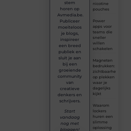
stem
nicotine
horen op
pouches
Avmedia.be.
Publiceer
Power
apps voor
moeiteloos
teams die
je blogs,
sneller
inspireer
willen
een breed
schakelen
publiek en
sluit je aan
Magneten
bij een
bedrukken:
groeiende
zichtbaarheid
community
op plekken
van
waar je
dagelijks
creatieve
kijkt
denkers en
schrijvers.
Waarom
lockers
Start
huren een
vandaag
slimme
nog met
oplossing
bloggen!