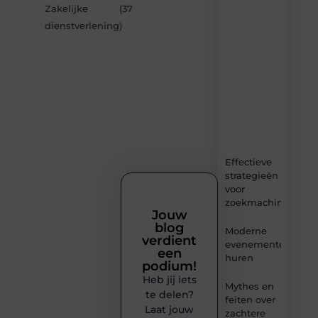
van
Zakelijke
(37
Avmedia.be
dienstverlening
)
–
dagelijks
verse
content,
boordevol
ideeën,
tips
en
inzichten.
Effectieve
strategieën
voor
zoekmachineoptima
Jouw
blog
Moderne
verdient
evenementenvloer
een
huren
podium!
Heb jij iets
Mythes en
te delen?
feiten over
Laat jouw
zachtere