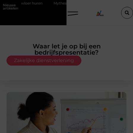
ren
Mythes en feiten over zachtere nicotine pouches
Power apps
Nieuwe
artikelen
Waar let je op bij een
bedrijfspresentatie?
Zakelijke dienstverlening