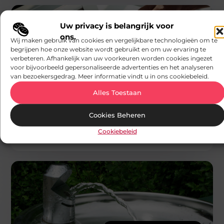
Uw privacy is belangrijk voor
ons.
Wij maken gebruik van cookies en vergelijkbare technologieën om te
begrijpen hoe onze website wordt gebruikt en om uw ervaring te
verbeteren. Afhankelijk van uw voorkeuren worden cookies ingezet
voor bijvoorbeeld gepersonaliseerde advertenties en het analyseren
ZAKELIJKE DIENSTVERLENING
van bezoekersgedrag. Meer informatie vindt u in ons cookiebeleid.
AV Media
Eenvoudig een A3 printer kiezen die
Alles Toestaan
perfect past bij printer leasen
Wanneer je op zoek bent naar een nieuwe
printeroplossing voor je organisatie, is het belangrijk
Cookies Beheren
om goed na te denken
Cookiebeleid