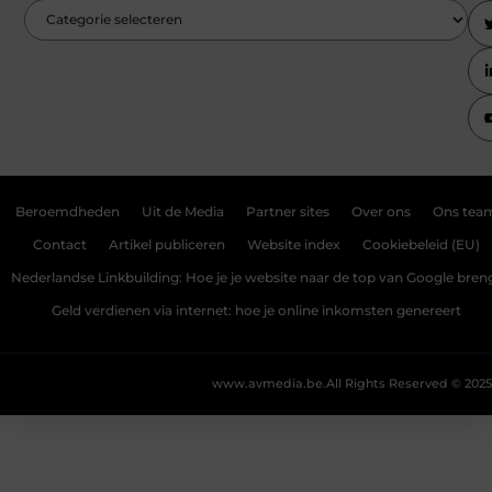
Beroemdheden
Uit de Media
Partner sites
Over ons
Ons tea
Contact
Artikel publiceren
Website index
Cookiebeleid (EU)
Nederlandse Linkbuilding: Hoe je je website naar de top van Google bren
Geld verdienen via internet: hoe je online inkomsten genereert
www.avmedia.be.
All Rights Reserved © 2025