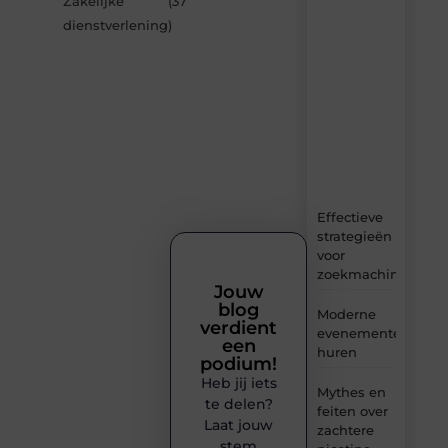
Zakelijke
(37
Avmedia.be
dienstverlening
)
–
dagelijks
verse
content,
boordevol
ideeën,
tips
en
inzichten.
Effectieve
strategieën
voor
zoekmachineoptima
Jouw
blog
Moderne
verdient
evenementenvloer
een
huren
podium!
Heb jij iets
Mythes en
te delen?
feiten over
Laat jouw
zachtere
stem