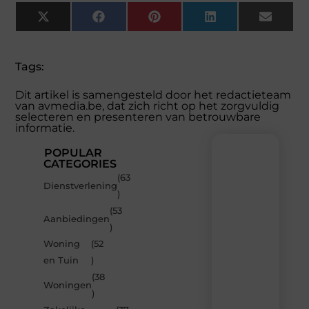
X
Facebook
Pinterest
LinkedIn
Email
(Twitter)
Tags:
Dit artikel is samengesteld door het redactieteam
van avmedia.be, dat zich richt op het zorgvuldig
selecteren en presenteren van betrouwbare
informatie.
POPULAR
CATEGORIES
(63
Recente
Dienstverlening
)
berichten
(53
Laat
Aanbiedingen
)
je
inspireren
Woning
(52
door
en Tuin
)
de
(38
nieuwste
Woningen
artikelen
)
van