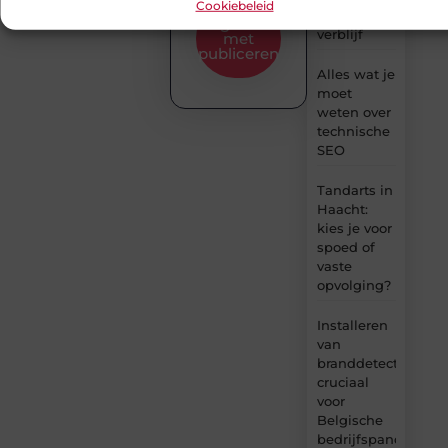
Cookiebeleid
type
Begin hier
verblijf
met
publiceren
Alles wat je
moet
weten over
technische
SEO
Tandarts in
Haacht:
kies je voor
spoed of
vaste
opvolging?
Installeren
van
branddetectie:
cruciaal
voor
Belgische
bedrijfspanden