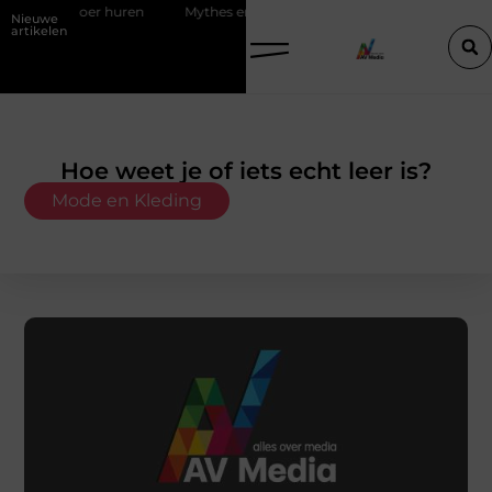
vloer huren
Mythes en feiten over zachtere nicotine pouches
P
Nieuwe
artikelen
Hoe weet je of iets echt leer is?
Mode en Kleding