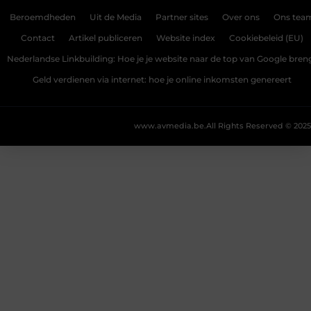
Beroemdheden
Uit de Media
Partner sites
Over ons
Ons tea
Contact
Artikel publiceren
Website index
Cookiebeleid (EU)
Nederlandse Linkbuilding: Hoe je je website naar de top van Google bren
Geld verdienen via internet: hoe je online inkomsten genereert
www.avmedia.be.
All Rights Reserved © 2025