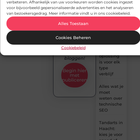
community
op plekken
verbeteren. Afhankelijk van uw voorkeuren worden cookies ingezet
van
voor bijvoorbeeld gepersonaliseerde advertenties en het analyseren
waar je
van bezoekersgedrag. Meer informatie vindt u in ons cookiebeleid.
dagelijks
creatieve
kijkt
denkers en
Alles Toestaan
schrijvers.
Waarom
Cookies Beheren
lockers
Start
huren een
vandaag
Cookiebeleid
slimme
nog met
oplossing
bloggen!
is voor elk
type
Begin hier
verblijf
met
publiceren
Alles wat je
moet
weten over
technische
SEO
Tandarts in
Haacht:
kies je voor