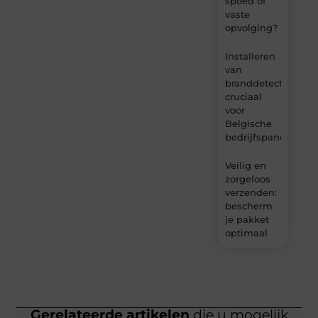
spoed of
vaste
opvolging?
Installeren
van
branddetectie:
cruciaal
voor
Belgische
bedrijfspanden
Veilig en
zorgeloos
verzenden:
bescherm
je pakket
optimaal
Gerelateerde artikelen
die u mogelijk