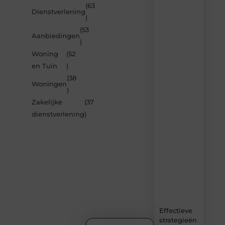
(63
Recente
Dienstverlening
)
berichten
(53
Laat
Aanbiedingen
)
je
inspireren
Woning
(52
door
en Tuin
)
de
(38
nieuwste
Woningen
artikelen
)
van
Zakelijke
(37
Avmedia.be
dienstverlening
)
–
dagelijks
verse
content,
boordevol
ideeën,
tips
en
inzichten.
Effectieve
strategieën