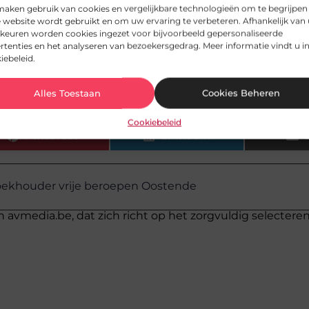
maken gebruik van cookies en vergelijkbare technologieën om te begrijpen
 website wordt gebruikt en om uw ervaring te verbeteren. Afhankelijk van
pen met financiële planning en groei?
keuren worden cookies ingezet voor bijvoorbeeld gepersonaliseerde
rtenties en het analyseren van bezoekersgedrag. Meer informatie vindt u i
iebeleid.
erking met een lokale boekhouder in Oostende?
Alles Toestaan
Cookies Beheren
Cookiebeleid
Pinterest
LinkedIn
ekhouder vrije beroepen Oostende
n avmedia.be, dat zich richt op het zorgvuldig selectere