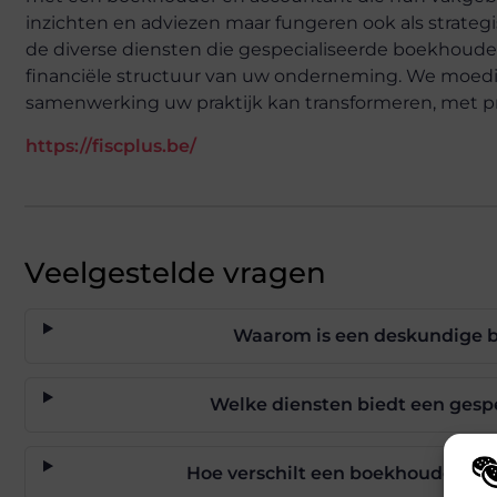
inzichten en adviezen maar fungeren ook als strategi
de diverse diensten die gespecialiseerde boekhouder
financiële structuur van uw onderneming. We moed
samenwerking uw praktijk kan transformeren, met pro
https://fiscplus.be/
Veelgestelde vragen
Waarom is een deskundige b
Welke diensten biedt een gesp
Hoe verschilt een boekhouder voo