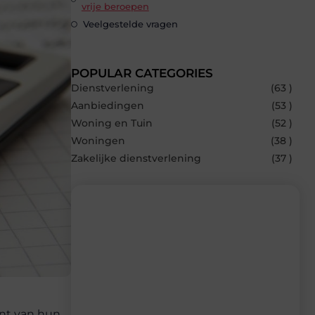
vrije beroepen
Veelgestelde vragen
POPULAR CATEGORIES
Dienstverlening
(63 )
Aanbiedingen
(53 )
Woning en Tuin
(52 )
Woningen
(38 )
Zakelijke dienstverlening
(37 )
Recente berichten
Laat je inspireren door de nieuwste
artikelen van Avmedia.be – dagelijks
verse content, boordevol ideeën, tips en
ant van hun