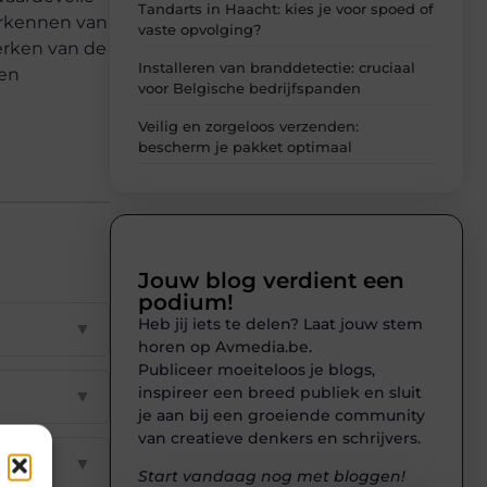
Tandarts in Haacht: kies je voor spoed of
verkennen van
vaste opvolging?
erken van de
Installeren van branddetectie: cruciaal
een
voor Belgische bedrijfspanden
Veilig en zorgeloos verzenden:
bescherm je pakket optimaal
Jouw blog verdient een
podium!
Heb jij iets te delen? Laat jouw stem
▼
horen op Avmedia.be.
Publiceer moeiteloos je blogs,
inspireer een breed publiek en sluit
▼
je aan bij een groeiende community
van creatieve denkers en schrijvers.
▼
Start vandaag nog met bloggen!