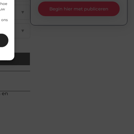
 hoe
Begin hier met publiceren
 uw
▼
n ons
▼
Email
n en