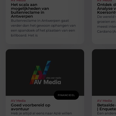
AV Media
AV Media
Het scala aan
Ontdek d
mogelijkheden van
Analyse 
buitenreclame in
Koersont
Antwerpen
De wereld v
Buitenreclame in Antwerpen gaat
groeien en
verder dan het gewoon ophangen van
meest inter
een spandoek of het plaatsen van een
Cardano (A
billboard. Het is
FINANCIEEL
AV Media
AV Media
Goed voorbereid op
Betaalde 
avontuur
| Enquete
Heb je altijd al eens naar Azië willen
Een andere 