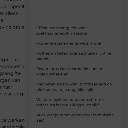
inzichten.
epen speelt
et alleen
xe
evige basis
Effectieve strategieën voor
zoekmachineoptimalisatie
Moderne evenementenvloer huren
Mythes en feiten over zachtere nicotine
pouches
eguliere
de behoeften
Power apps voor teams die sneller
gaangifte
willen schakelen
orgen van
Magneten bedrukken: zichtbaarheid op
m haar
plekken waar je dagelijks kijkt
, wat zorgt
Waarom lockers huren een slimme
oplossing is voor elk type verblijf
Alles wat je moet weten over technische
en te werken
SEO
waardevolle