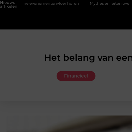
Nieuwe
e evenementenvloer huren
Mythes en feiten over zachtere nic
artikelen
Het belang van ee
Financieel