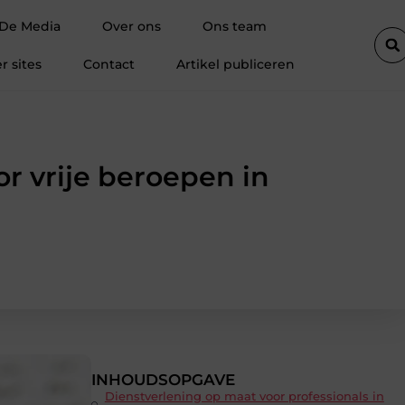
n
Magneten bedrukken: zichtbaarheid op plekken waar je dageli
 De Media
Over ons
Ons team
r sites
Contact
Artikel publiceren
 vrije beroepen in
INHOUDSOPGAVE
Dienstverlening op maat voor professionals in