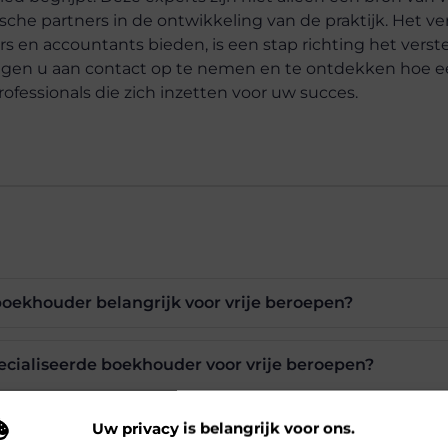
sche partners in de ontwikkeling van de praktijk. Het 
s en accountants bieden, is een stap richting het verst
igen u aan contact op te nemen en te ontdekken hoe 
fessionals die zich inzetten voor uw succes.
oekhouder belangrijk voor vrije beroepen?
ecialiseerde boekhouder voor vrije beroepen?
r vrije beroepen van een reguliere boekhouder?
Uw privacy is belangrijk voor ons.