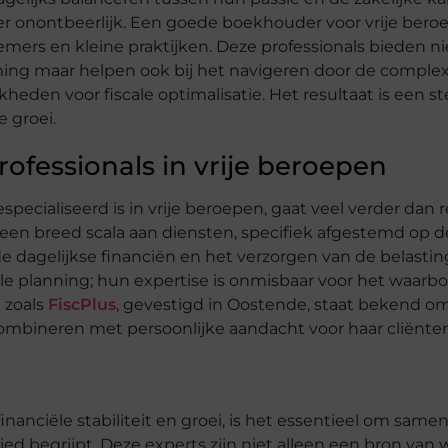
er onontbeerlijk. Een goede boekhouder voor vrije bero
emers en kleine praktijken. Deze professionals bieden ni
ming maar helpen ook bij het navigeren door de comple
eden voor fiscale optimalisatie. Het resultaat is een st
 groei.
ofessionals in vrije beroepen
cialiseerd is in vrije beroepen, gaat veel verder dan r
en breed scala aan diensten, specifiek afgestemd op 
e dagelijkse financiën en het verzorgen van de belastin
iële planning; hun expertise is onmisbaar voor het waarb
 zoals
FiscPlus
, gevestigd in Oostende, staat bekend o
mbineren met persoonlijke aandacht voor haar cliënten
financiële stabiliteit en groei, is het essentieel om sam
 begrijpt. Deze experts zijn niet alleen een bron van 