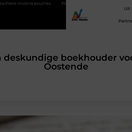
otine pouches
Power apps voor teams die sneller willen schakele
Uit
Partne
n deskundige boekhouder voor
Oostende