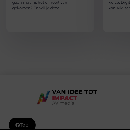
gaan maar is het er nooit van
Voice. Digi
gekomen? En wil je deze
van Nielsen
VAN IDEE TOT
IMPACT
AV media
Top