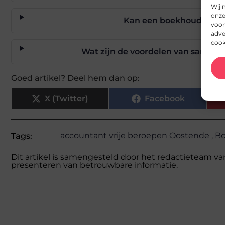
Wij 
onze
Kan een boekhouder hel
voor
adve
cook
Wat zijn de voordelen van samenw
Goed artikel? Deel hem dan op:
X (Twitter)
Facebook
accountant vrije beroepen Oostende
,
Bo
Tags:
Dit artikel is samengesteld door het redactieteam va
presenteren van betrouwbare informatie.