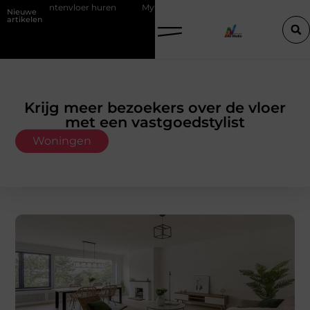
vloer huren
Mythes en feiten over zachtere nicotine pouches
P
Nieuwe
artikelen
Krijg meer bezoekers over de vloer
met een vastgoedstylist
Woningen