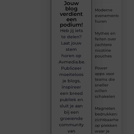
Jouw
blog
Moderne
verdient
evenementenvloer
een
huren
podium!
Heb jij iets
Mythes en
te delen?
feiten over
Laat jouw
zachtere
stem
nicotine
horen op
pouches
Avmedia.be.
Publiceer
Power
apps voor
moeiteloos
teams die
je blogs,
sneller
inspireer
willen
een breed
schakelen
publiek en
sluit je aan
Magneten
bij een
bedrukken:
groeiende
zichtbaarheid
community
op plekken
van
waar je