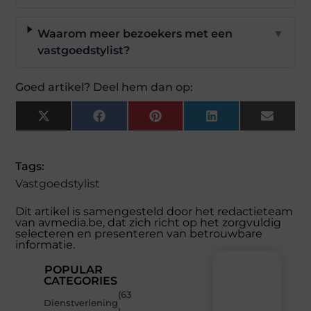
Waarom meer bezoekers met een
▼
vastgoedstylist?
Goed artikel? Deel hem dan op:
X
Facebook
Pinterest
LinkedIn
Email
(Twitter)
Tags:
Vastgoedstylist
Dit artikel is samengesteld door het redactieteam
van avmedia.be, dat zich richt op het zorgvuldig
selecteren en presenteren van betrouwbare
informatie.
POPULAR
CATEGORIES
(63
Recente
Dienstverlening