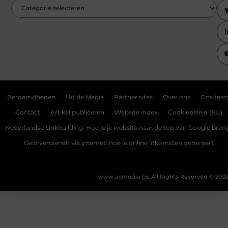
Beroemdheden
Uit de Media
Partner sites
Over ons
Ons tea
Contact
Artikel publiceren
Website index
Cookiebeleid (EU)
Nederlandse Linkbuilding: Hoe je je website naar de top van Google bren
Geld verdienen via internet: hoe je online inkomsten genereert
www.avmedia.be.
All Rights Reserved © 2025