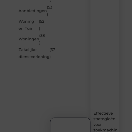
)
berichten
(53
Laat
Aanbiedingen
)
je
inspireren
Woning
(52
door
en Tuin
)
de
(38
nieuwste
Woningen
artikelen
)
van
Zakelijke
(37
Avmedia.be
dienstverlening
)
–
dagelijks
verse
content,
boordevol
ideeën,
tips
en
inzichten.
Effectieve
strategieën
voor
zoekmachineoptima