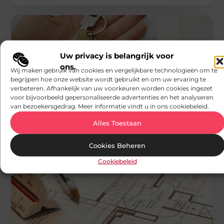
Uw privacy is belangrijk voor
ons.
Wij maken gebruik van cookies en vergelijkbare technologieën om te
begrijpen hoe onze website wordt gebruikt en om uw ervaring te
WONINGEN
verbeteren. Afhankelijk van uw voorkeuren worden cookies ingezet
AV Media
voor bijvoorbeeld gepersonaliseerde advertenties en het analyseren
Huis kopen of huren: wat adviseert een
van bezoekersgedrag. Meer informatie vindt u in ons cookiebeleid.
immokantoor uit regio Eeklo?
De keuze tussen kopen en huren is een belangrijke
Alles Toestaan
beslissing die een grote impact heeft op uw financiële
toekomst. In
Cookies Beheren
Cookiebeleid