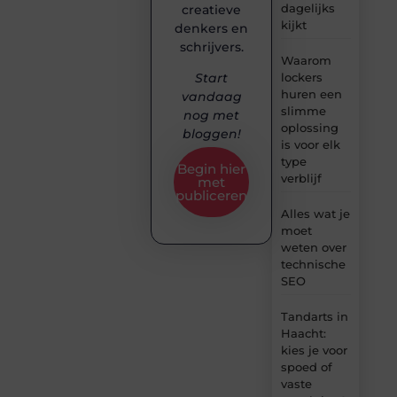
dagelijks
creatieve
kijkt
denkers en
schrijvers.
Waarom
lockers
Start
huren een
vandaag
slimme
nog met
oplossing
bloggen!
is voor elk
type
Begin hier
verblijf
met
publiceren
Alles wat je
moet
weten over
technische
SEO
Tandarts in
Haacht:
kies je voor
spoed of
vaste