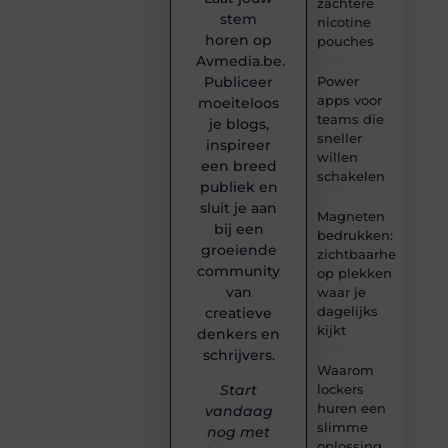
zachtere
stem
nicotine
horen op
pouches
Avmedia.be.
Publiceer
Power
apps voor
moeiteloos
teams die
je blogs,
sneller
inspireer
willen
een breed
schakelen
publiek en
sluit je aan
Magneten
bij een
bedrukken:
groeiende
zichtbaarheid
community
op plekken
van
waar je
dagelijks
creatieve
kijkt
denkers en
schrijvers.
Waarom
lockers
Start
huren een
vandaag
slimme
nog met
oplossing