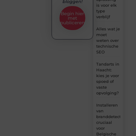
bloggen!
is voor elk
type
Begin hier
verblijf
met
publiceren
Alles wat je
moet
weten over
technische
SEO
Tandarts in
Haacht:
kies je voor
spoed of
vaste
opvolging?
Installeren
van
branddetectie:
cruciaal
voor
Belgische