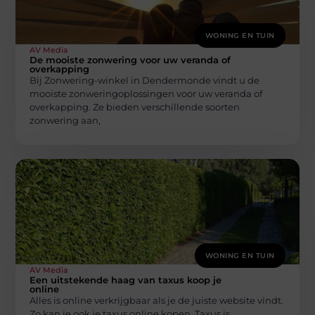
WONING EN TUIN
AV Media
De mooiste zonwering voor uw veranda of
overkapping
Bij Zonwering-winkel in Dendermonde vindt u de
mooiste zonweringoplossingen voor uw veranda of
overkapping. Ze bieden verschillende soorten
zonwering aan,
WONING EN TUIN
AV Media
Een uitstekende haag van taxus koop je
online
Alles is online verkrijgbaar als je de juiste website vindt.
Zo kan je ook je taxus online kopen. Taxus is