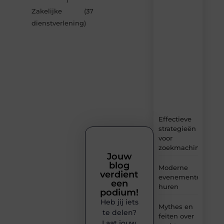
van
Zakelijke
(37
Avmedia.be
dienstverlening
)
–
dagelijks
verse
content,
boordevol
ideeën,
tips
en
inzichten.
Effectieve
strategieën
voor
zoekmachineoptima
Jouw
blog
Moderne
verdient
evenementenvloer
een
huren
podium!
Heb jij iets
Mythes en
te delen?
feiten over
Laat jouw