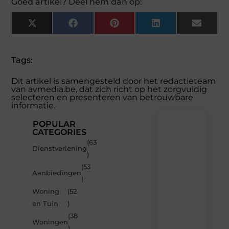
Goed artikel? Deel hem dan op:
X
Facebook
Pinterest
LinkedIn
Email
(Twitter)
Tags:
Dit artikel is samengesteld door het redactieteam
van avmedia.be, dat zich richt op het zorgvuldig
selecteren en presenteren van betrouwbare
informatie.
POPULAR
CATEGORIES
(63
Recente
Dienstverlening
)
berichten
(53
Laat
Aanbiedingen
)
je
inspireren
Woning
(52
door
en Tuin
)
de
(38
nieuwste
Woningen
artikelen
)