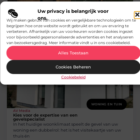
WONING EN TUIN
Uw privacy is belangrijk voor
AV Media
ons.
De toegevoegde waarde van een houten
Wij maken gebruik van cookies en vergelijkbare technologieën om te
blokhut plaatsen in uw tuin
begrijpen hoe onze website wordt gebruikt en om uw ervaring te
Een houten blokhut plaatsen biedt veel meer dan
verbeteren. Afhankelijk van uw voorkeuren worden cookies ingezet
alleen extra opslagruimte. Het kan een waardevolle
voor bijvoorbeeld gepersonaliseerde advertenties en het analyseren
toevoeging zijn aan uw tuin
van bezoekersgedrag. Meer informatie vindt u in ons cookiebeleid.
Alles Toestaan
Cookies Beheren
Cookiebeleid
WONING EN TUIN
AV Media
Kies voor de expertise van een
gevelspecialist
In het huidige woonklimaat speelt de gevel van uw
woning een dubbelrol: het is het visitekaartje van uw
thuis én