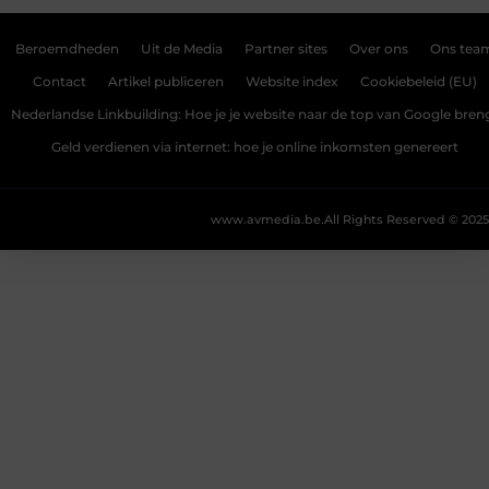
Beroemdheden
Uit de Media
Partner sites
Over ons
Ons tea
Contact
Artikel publiceren
Website index
Cookiebeleid (EU)
Nederlandse Linkbuilding: Hoe je je website naar de top van Google bren
Geld verdienen via internet: hoe je online inkomsten genereert
www.avmedia.be.
All Rights Reserved © 2025