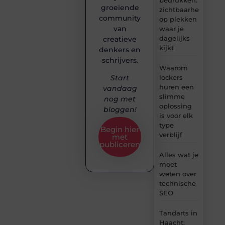
groeiende
zichtbaarheid
community
op plekken
van
waar je
dagelijks
creatieve
kijkt
denkers en
schrijvers.
Waarom
lockers
Start
huren een
vandaag
slimme
nog met
oplossing
bloggen!
is voor elk
type
Begin hier
verblijf
met
publiceren
Alles wat je
moet
weten over
technische
SEO
Tandarts in
Haacht: