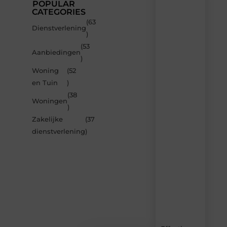
POPULAR
CATEGORIES
(63
Recente
Dienstverlening
)
berichten
(53
Laat
Aanbiedingen
)
je
inspireren
Woning
(52
door
en Tuin
)
de
(38
nieuwste
Woningen
artikelen
)
van
Zakelijke
(37
Avmedia.be
dienstverlening
)
–
dagelijks
verse
content,
boordevol
ideeën,
tips
en
inzichten.