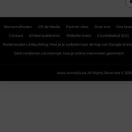
Beroemdheden
Uit de Media
Partner sites
Over ons
Ons tea
Contact
Artikel publiceren
Website index
Cookiebeleid (EU)
Nederlandse Linkbuilding: Hoe je je website naar de top van Google bren
Geld verdienen via internet: hoe je online inkomsten genereert
www.avmedia.be.
All Rights Reserved © 2025