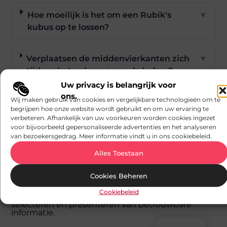
Hoe moeilijk is het om een Rubik's
▼
kubus op te lossen?
Verplaatsen de middenvierkanten zich
▼
tijdens het oplossen van de kubus?
Uw privacy is belangrijk voor
ons.
Goed artikel? Deel hem dan op:
Wij maken gebruik van cookies en vergelijkbare technologieën om te
begrijpen hoe onze website wordt gebruikt en om uw ervaring te
verbeteren. Afhankelijk van uw voorkeuren worden cookies ingezet
X
Facebook
Pinterest
LinkedIn
Email
voor bijvoorbeeld gepersonaliseerde advertenties en het analyseren
(Twitter)
van bezoekersgedrag. Meer informatie vindt u in ons cookiebeleid.
Alles Toestaan
Tags:
rubiks kubus
Cookies Beheren
Dit artikel is samengesteld door het redactieteam
Cookiebeleid
van avmedia.be, dat zich richt op het zorgvuldig
selecteren en presenteren van betrouwbare
informatie.