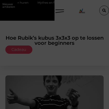
nvloer huren
Mythes en feiten over zachtere nicotine pouches
Nieuwe
artikelen
Hoe Rubik’s kubus 3x3x3 op te lossen
voor beginners
Cadeau