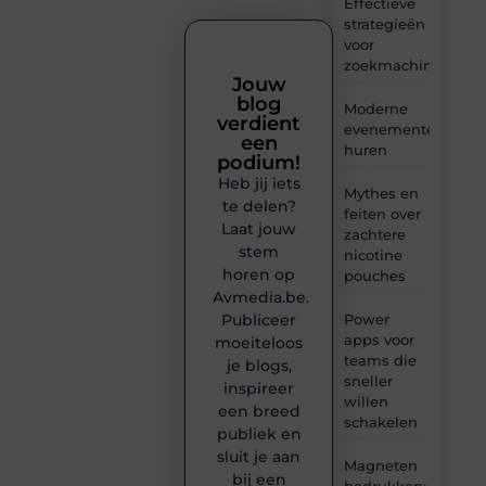
Effectieve
strategieën
voor
zoekmachineoptima
Jouw
blog
Moderne
verdient
evenementenvloer
een
huren
podium!
Heb jij iets
Mythes en
te delen?
feiten over
Laat jouw
zachtere
stem
nicotine
horen op
pouches
Avmedia.be.
Publiceer
Power
apps voor
moeiteloos
teams die
je blogs,
sneller
inspireer
willen
een breed
schakelen
publiek en
sluit je aan
Magneten
bij een
bedrukken: