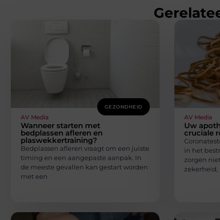
Gerelatee
GEZONDHEID
AV Media
AV Media
Wanneer starten met
Uw apothe
bedplassen afleren en
cruciale 
plaswekkertraining?
Coronatest
Bedplassen afleren vraagt om een juiste
in het best
timing en een aangepaste aanpak. In
zorgen nie
de meeste gevallen kan gestart worden
zekerheid,
met een