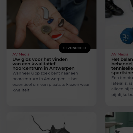
GEZONDHEID
AV Media
AV Media
Uw gids voor het vinden
Het belan
van een kwalitatief
behandel
hoorcentrum in Antwerpen
tennisell
sportkine
Wanneer u op zoek bent naar een
Een tennise
hoorcentrum in Antwerpen, is het
lateralis’,
essentieel om een plaats te kiezen waar
alleen bij 
kwaliteit
pijnlijke b