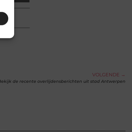
n en
VOLGENDE →
Bekijk de recente overlijdensberichten uit stad Antwerpen