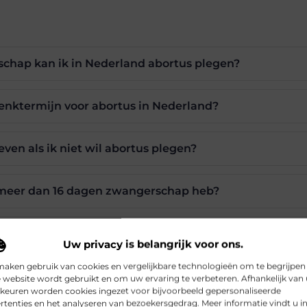
chap kan ik in Nederland abortus plegen?
denktermijn voor abortus in Nederland?
even als ik niet wil abortus plegen?
k meer dan 16 dagen zwangerschap heb?
t abortusbehandeling aangeboden?
Uw privacy is belangrijk voor ons.
maken gebruik van cookies en vergelijkbare technologieën om te begrijpen
 website wordt gebruikt en om uw ervaring te verbeteren. Afhankelijk van
keuren worden cookies ingezet voor bijvoorbeeld gepersonaliseerde
Pinterest
LinkedIn
rtenties en het analyseren van bezoekersgedrag. Meer informatie vindt u i