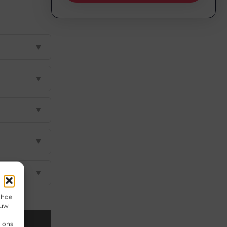
▼
▼
▼
▼
▼
 hoe
 uw
Email
n ons