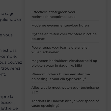
Effectieve strategieën voor
une sage-
zoekmachineoptimalisatie
uliers, d’un
Moderne evenementenvloer huren
Mythes en feiten over zachtere nicotine
ue vous
pouches
Power apps voor teams die sneller
n’est pas
willen schakelen
 exemple,
Magneten bedrukken: zichtbaarheid op
 Vous pouvez
plekken waar je dagelijks kijkt
 trouverez
nt.
Waarom lockers huren een slimme
oplossing is voor elk type verblijf
Alles wat je moet weten over technische
SEO
mpre la
Tandarts in Haacht: kies je voor spoed of
écision,
vaste opvolging?
 lettre de