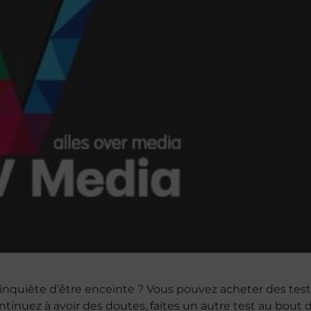
inquiète d’être enceinte ? Vous pouvez acheter des tes
ntinuez à avoir des doutes, faites un autre test au bout 