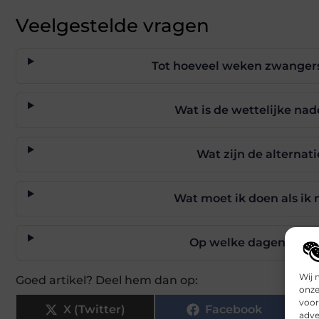
Veelgestelde vragen
Tot hoeveel weken zwangers
Wat is de wettelijke na
Wat zijn de alternati
Wat moet ik doen als i
Op welke dagen word
Wij 
Goed artikel? Deel hem dan op:
onze
voor
X (Twitter)
Facebook
adve