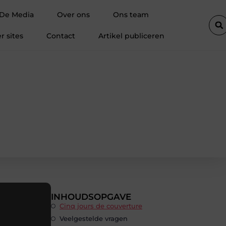
n schakelen
Magneten bedrukken: zichtbaarheid op plekken waar
 De Media
Over ons
Ons team
r sites
Contact
Artikel publiceren
INHOUDSOPGAVE
Cinq jours de couverture
Veelgestelde vragen