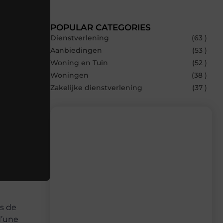
POPULAR CATEGORIES
Dienstverlening
(63 )
Aanbiedingen
(53 )
Woning en Tuin
(52 )
Woningen
(38 )
Zakelijke dienstverlening
(37 )
Recente berichten
Laat je inspireren door de nieuwste
artikelen van Avmedia.be – dagelijks
verse content, boordevol ideeën, tips en
inzichten.
ts de
d’une