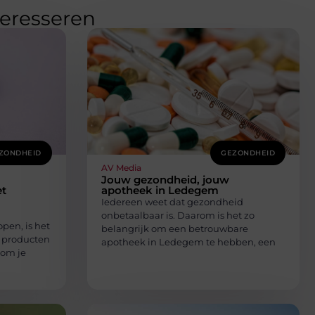
teresseren
ZONDHEID
GEZONDHEID
AV Media
Jouw gezondheid, jouw
t
apotheek in Ledegem
Iedereen weet dat gezondheid
onbetaalbaar is. Daarom is het zo
pen, is het
belangrijk om een betrouwbare
r producten
apotheek in Ledegem te hebben, een
 om je