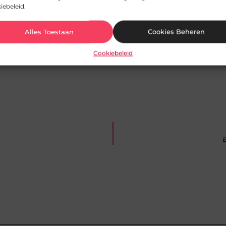
iebeleid.
s le pays étranger
Alles Toestaan
Cookies Beheren
n avmedia.be, dat zich richt op het zorgvuldig selectere
Cookiebeleid