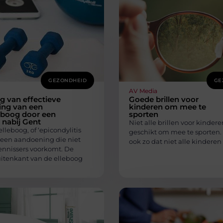
GEZONDHEID
GE
AV Media
g van effectieve
Goede brillen voor
ing van een
kinderen om mee te
eboog door een
sporten
 nabij Gent
Niet alle brillen voor kindere
lleboog, of ‘epicondylitis
geschikt om mee te sporten. 
 is een aandoening die niet
ook zo dat niet alle kinderen
tennissers voorkomt. De
uitenkant van de elleboog