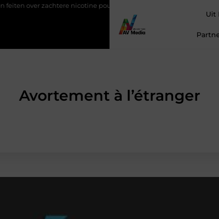
htere nicotine pouches
Power apps voor teams die sneller wille
Uit
Partne
Avortement à l’étranger