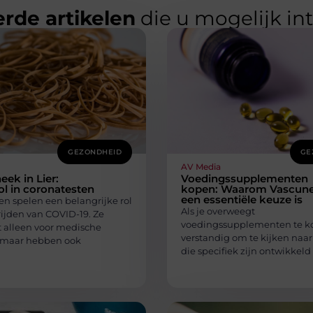
rde artikelen
die u mogelijk in
GEZONDHEID
GE
AV Media
ek in Lier:
Voedingssupplementen
rol in coronatesten
kopen: Waarom Vascune
een essentiële keuze is
en spelen een belangrijke rol
Als je overweegt
rijden van COVID-19. Ze
voedingssupplementen te ko
t alleen voor medische
verstandig om te kijken naa
 maar hebben ook
die specifiek zijn ontwikkeld