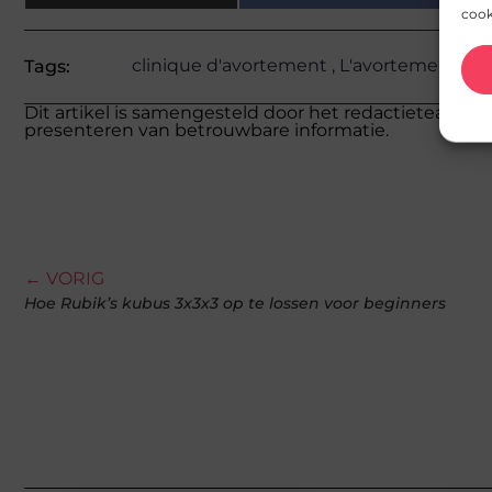
cook
clinique d'avortement
,
L'avortement dan
Tags:
Dit artikel is samengesteld door het redactieteam va
presenteren van betrouwbare informatie.
← VORIG
Hoe Rubik’s kubus 3x3x3 op te lossen voor beginners