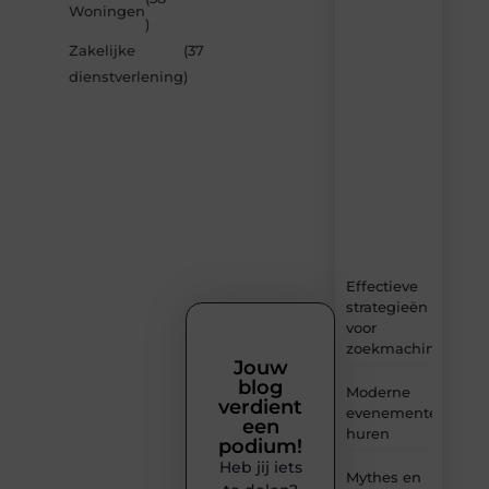
nieuwste
Woningen
artikelen
)
van
Zakelijke
(37
Avmedia.be
dienstverlening
)
–
dagelijks
verse
content,
boordevol
ideeën,
tips
en
inzichten.
Effectieve
strategieën
voor
zoekmachineoptima
Jouw
blog
Moderne
verdient
evenementenvloer
een
huren
podium!
Heb jij iets
Mythes en