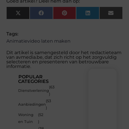
Goed artikel? Deel hem dan op:
X
Facebook
Pinterest
LinkedIn
Email
(Twitter)
Tags:
Animatievideo laten maken
Dit artikel is samengesteld door het redactieteam
van avmedia.be, dat zich richt op het zorgvuldig
selecteren en presenteren van betrouwbare
informatie.
POPULAR
CATEGORIES
(63
Recente
Dienstverlening
)
berichten
(53
Laat
Aanbiedingen
)
je
inspireren
Woning
(52
door
en Tuin
)
de
(38