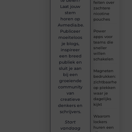
te delen?
feiten over
Laat jouw
zachtere
stem
nicotine
horen op
pouches
Avmedia.be.
Publiceer
Power
apps voor
moeiteloos
teams die
je blogs,
sneller
inspireer
willen
een breed
schakelen
publiek en
sluit je aan
Magneten
bij een
bedrukken:
groeiende
zichtbaarheid
community
op plekken
van
waar je
dagelijks
creatieve
kijkt
denkers en
schrijvers.
Waarom
lockers
Start
huren een
vandaag