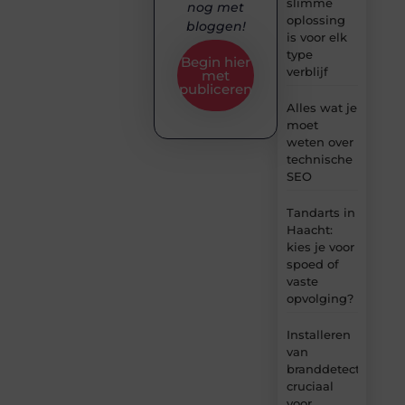
slimme
nog met
oplossing
bloggen!
is voor elk
type
Begin hier
verblijf
met
publiceren
Alles wat je
moet
weten over
technische
SEO
Tandarts in
Haacht:
kies je voor
spoed of
vaste
opvolging?
Installeren
van
branddetectie:
cruciaal
voor