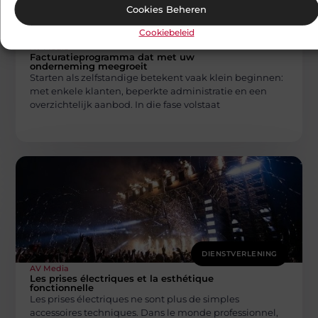
Cookies Beheren
Cookiebeleid
DIENSTVERLENING
AV Media
Facturatieprogramma dat met uw
onderneming meegroeit
Starten als zelfstandige betekent vaak klein beginnen:
met enkele klanten, beperkte administratie en een
overzichtelijk aanbod. In die fase volstaat
DIENSTVERLENING
AV Media
Les prises électriques et la esthétique
fonctionnelle
Les prises électriques ne sont plus de simples
accessoires techniques. Dans le monde professionnel,