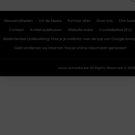
Beroemdheden
Uit de Media
Partner sites
Over ons
Ons tea
Contact
Artikel publiceren
Website index
Cookiebeleid (EU)
Nederlandse Linkbuilding: Hoe je je website naar de top van Google bren
Geld verdienen via internet: hoe je online inkomsten genereert
www.avmedia.be.
All Rights Reserved © 2025