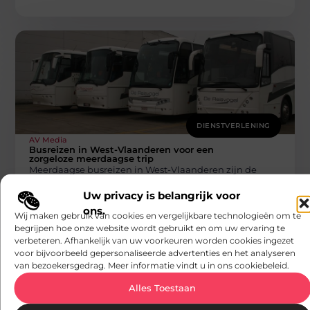
DIENSTVERLENING
AV Media
Busreizen in West-Vlaanderen voor een
zorgeloze meerdaagse trip
Meerdaagse busreizen in West-Vlaanderen zijn de
ideale manier om meerdere bestemmingen te
Uw privacy is belangrijk voor
ontdekken zonder zelf te moeten rijden. Of u
ons.
Wij maken gebruik van cookies en vergelijkbare technologieën om te
begrijpen hoe onze website wordt gebruikt en om uw ervaring te
verbeteren. Afhankelijk van uw voorkeuren worden cookies ingezet
voor bijvoorbeeld gepersonaliseerde advertenties en het analyseren
van bezoekersgedrag. Meer informatie vindt u in ons cookiebeleid.
Alles Toestaan