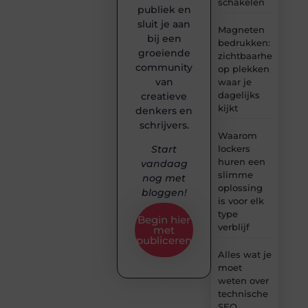
schakelen
publiek en
sluit je aan
Magneten
bij een
bedrukken:
groeiende
zichtbaarheid
community
op plekken
van
waar je
dagelijks
creatieve
kijkt
denkers en
schrijvers.
Waarom
lockers
Start
huren een
vandaag
slimme
nog met
oplossing
bloggen!
is voor elk
type
Begin hier
verblijf
met
publiceren
Alles wat je
moet
weten over
technische
SEO