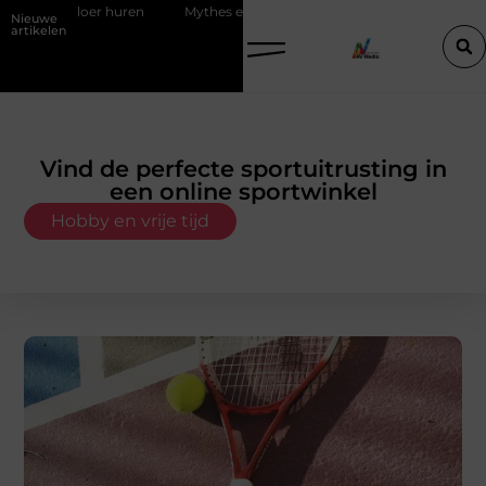
n
Mythes en feiten over zachtere nicotine pouches
Power apps v
Nieuwe
artikelen
Vind de perfecte sportuitrusting in
een online sportwinkel
Hobby en vrije tijd