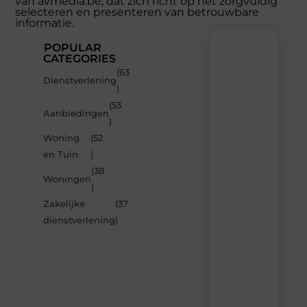
van avmedia.be, dat zich richt op het zorgvuldig
selecteren en presenteren van betrouwbare
informatie.
POPULAR
CATEGORIES
(63
Recente
Dienstverlening
)
berichten
(53
Laat
Aanbiedingen
)
je
inspireren
Woning
(52
door
en Tuin
)
de
(38
nieuwste
Woningen
artikelen
)
van
Zakelijke
(37
Avmedia.be
dienstverlening
)
–
dagelijks
verse
content,
boordevol
ideeën,
tips