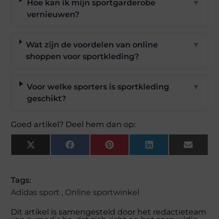
Hoe kan ik mijn sportgarderobe
▼
vernieuwen?
Wat zijn de voordelen van online
▼
shoppen voor sportkleding?
Voor welke sporters is sportkleding
▼
geschikt?
Goed artikel? Deel hem dan op:
X
Facebook
Pinterest
LinkedIn
Email
(Twitter)
Tags:
Adidas sport
,
Online sportwinkel
Dit artikel is samengesteld door het redactieteam