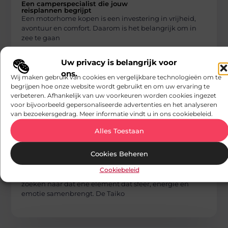
Een camperspecialist die jouw
reisplannen begrijpt
Een motorhome kopen is een investering in vrijheid,
avontuur en comfort. Daarom is het belangrijk om in
zee te gaan
Uw privacy is belangrijk voor
ons.
Wij maken gebruik van cookies en vergelijkbare technologieën om te
begrijpen hoe onze website wordt gebruikt en om uw ervaring te
verbeteren. Afhankelijk van uw voorkeuren worden cookies ingezet
voor bijvoorbeeld gepersonaliseerde advertenties en het analyseren
van bezoekersgedrag. Meer informatie vindt u in ons cookiebeleid.
Alles Toestaan
HOBBY EN VRIJE TIJD
AV Media
Cookies Beheren
De impact van de Taiko drum op
evenementen
Cookiebeleid
Evenementen die een blijvende indruk willen maken,
zoeken naar dat ene element dat sfeer, energie en
emotie samenbrengt. De Taiko