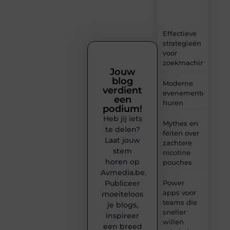
en
inzichten.
Effectieve
strategieën
voor
zoekmachineoptima
Jouw
blog
Moderne
verdient
evenementenvloer
een
huren
podium!
Heb jij iets
Mythes en
te delen?
feiten over
Laat jouw
zachtere
stem
nicotine
horen op
pouches
Avmedia.be.
Publiceer
Power
apps voor
moeiteloos
teams die
je blogs,
sneller
inspireer
willen
een breed