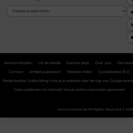
Beroemdheden
Uit de Media
Partner sites
Over ons
Ons tea
Contact
Artikel publiceren
Website index
Cookiebeleid (EU)
Nederlandse Linkbuilding: Hoe je je website naar de top van Google bren
Geld verdienen via internet: hoe je online inkomsten genereert
www.avmedia.be.
All Rights Reserved © 2025