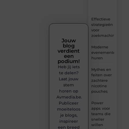
en
inzichten.
Effectieve
strategieën
voor
zoekmachineoptima
Jouw
blog
Moderne
verdient
evenementenvloer
een
huren
podium!
Heb jij iets
Mythes en
te delen?
feiten over
Laat jouw
zachtere
stem
nicotine
horen op
pouches
Avmedia.be.
Publiceer
Power
apps voor
moeiteloos
teams die
je blogs,
sneller
inspireer
willen
een breed