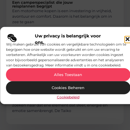
Een camperspecialist die jouw
reisplannen begrijpt
Een motorhome kopen is een investering in vrijheid,
avontuur en comfort. Daarom is het belangrijk om in
zee te gaan
Uw privacy is belangrijk voor
ons.
Wij maken gebruik van cookies en vergelijkbare technologieën om te
begrijpen hoe onze website wordt gebruikt en om uw ervaring te
verbeteren. Afhankelijk van uw voorkeuren worden cookies ingezet
voor bijvoorbeeld gepersonaliseerde advertenties en het analyseren
van bezoekersgedrag. Meer informatie vindt u in ons cookiebeleid.
Alles Toestaan
HOBBY EN VRIJE TIJD
AV Media
Cookies Beheren
De impact van de Taiko drum op
evenementen
Cookiebeleid
Evenementen die een blijvende indruk willen maken,
zoeken naar dat ene element dat sfeer, energie en
emotie samenbrengt. De Taiko