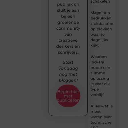
schakelen
publiek en
sluit je aan
Magneten
bij een
bedrukken:
groeiende
zichtbaarheid
community
op plekken
van
waar je
dagelijks
creatieve
kijkt
denkers en
schrijvers.
Waarom
lockers
Start
huren een
vandaag
slimme
nog met
oplossing
bloggen!
is voor elk
type
Begin hier
verblijf
met
publiceren
Alles wat je
moet
weten over
technische
SEO