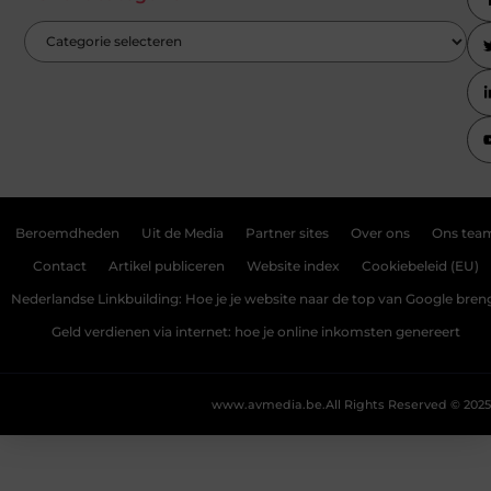
Beroemdheden
Uit de Media
Partner sites
Over ons
Ons tea
Contact
Artikel publiceren
Website index
Cookiebeleid (EU)
Nederlandse Linkbuilding: Hoe je je website naar de top van Google bren
Geld verdienen via internet: hoe je online inkomsten genereert
www.avmedia.be.
All Rights Reserved © 2025