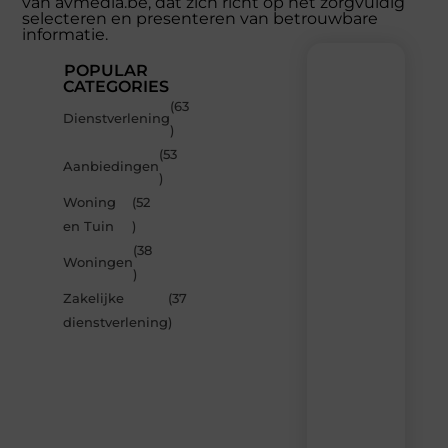
van avmedia.be, dat zich richt op het zorgvuldig
selecteren en presenteren van betrouwbare
informatie.
POPULAR
CATEGORIES
(63
Recente
Dienstverlening
)
berichten
(53
Laat
Aanbiedingen
)
je
inspireren
Woning
(52
door
en Tuin
)
de
(38
nieuwste
Woningen
artikelen
)
van
Zakelijke
(37
Avmedia.be
dienstverlening
)
–
dagelijks
verse
content,
boordevol
ideeën,
tips