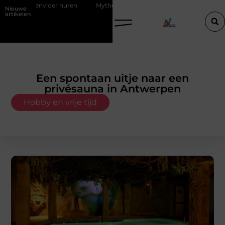
uren
Mythes en feiten over zachtere nicotine pouches
Power ap
Nieuwe
artikelen
Een spontaan uitje naar een
privésauna in Antwerpen
Hobby en vrije tijd