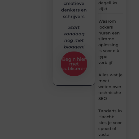
dagelijks
creatieve
kijkt
denkers en
schrijvers.
Waarom
lockers
Start
huren een
vandaag
slimme
nog met
oplossing
bloggen!
is voor elk
type
Begin hier
verblijf
met
publiceren
Alles wat je
moet
weten over
technische
SEO
Tandarts in
Haacht:
kies je voor
spoed of
vaste