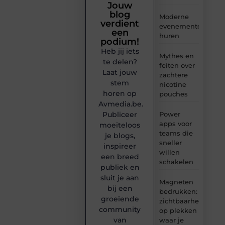
Jouw
blog
Moderne
verdient
evenementenvloer
een
huren
podium!
Heb jij iets
Mythes en
te delen?
feiten over
Laat jouw
zachtere
stem
nicotine
horen op
pouches
Avmedia.be.
Publiceer
Power
apps voor
moeiteloos
teams die
je blogs,
sneller
inspireer
willen
een breed
schakelen
publiek en
sluit je aan
Magneten
bij een
bedrukken:
groeiende
zichtbaarheid
community
op plekken
van
waar je