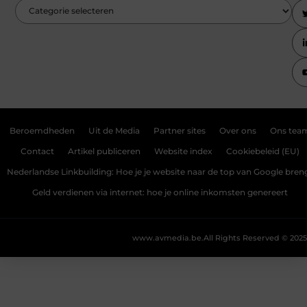
Beroemdheden
Uit de Media
Partner sites
Over ons
Ons tea
Contact
Artikel publiceren
Website index
Cookiebeleid (EU)
Nederlandse Linkbuilding: Hoe je je website naar de top van Google bren
Geld verdienen via internet: hoe je online inkomsten genereert
www.avmedia.be.
All Rights Reserved © 2025