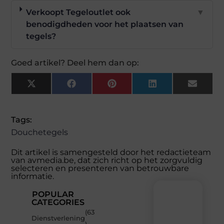
Verkoopt Tegeloutlet ook
▼
benodigdheden voor het plaatsen van
tegels?
Goed artikel? Deel hem dan op:
X
Facebook
Pinterest
LinkedIn
Email
(Twitter)
Tags:
Douchetegels
Dit artikel is samengesteld door het redactieteam
van avmedia.be, dat zich richt op het zorgvuldig
selecteren en presenteren van betrouwbare
informatie.
POPULAR
CATEGORIES
(63
Recente
Dienstverlening