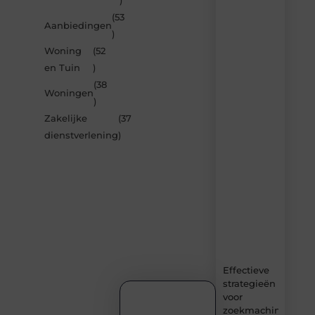
)
berichten
(53
Laat
Aanbiedingen
)
je
inspireren
Woning
(52
door
en Tuin
)
de
(38
nieuwste
Woningen
artikelen
)
van
Zakelijke
(37
Avmedia.be
dienstverlening
)
–
dagelijks
verse
content,
boordevol
ideeën,
tips
en
inzichten.
Effectieve
strategieën
voor
zoekmachineoptima