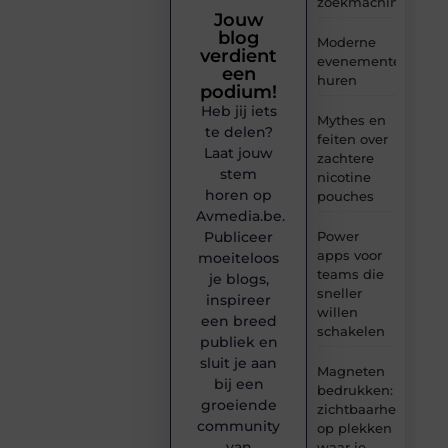
zoekmachineoptima
Jouw
blog
Moderne
verdient
evenementenvloer
een
huren
podium!
Heb jij iets
Mythes en
te delen?
feiten over
Laat jouw
zachtere
stem
nicotine
horen op
pouches
Avmedia.be.
Publiceer
Power
apps voor
moeiteloos
teams die
je blogs,
sneller
inspireer
willen
een breed
schakelen
publiek en
sluit je aan
Magneten
bij een
bedrukken:
groeiende
zichtbaarheid
community
op plekken
van
waar je