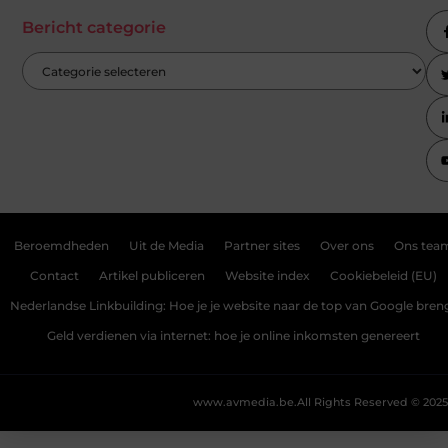
Bericht categorie
Beroemdheden
Uit de Media
Partner sites
Over ons
Ons tea
Contact
Artikel publiceren
Website index
Cookiebeleid (EU)
Nederlandse Linkbuilding: Hoe je je website naar de top van Google bren
Geld verdienen via internet: hoe je online inkomsten genereert
www.avmedia.be.
All Rights Reserved © 2025