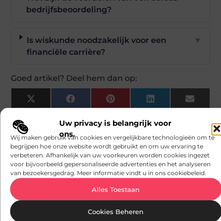
bedrijfsbeoordeling?
Is wiskunde noodzakelijk voor een
▼
financiële carrière?
Goed artikel? Deel hem dan op:
X
Facebook
Pinterest
LinkedIn
Email
(Twitter)
Uw privacy is belangrijk voor
ons.
Tags:
Wij maken gebruik van cookies en vergelijkbare technologieën om te
begrijpen hoe onze website wordt gebruikt en om uw ervaring te
Dit artikel is samengesteld door het redactieteam
verbeteren. Afhankelijk van uw voorkeuren worden cookies ingezet
van avmedia.be, dat zich richt op het zorgvuldig
voor bijvoorbeeld gepersonaliseerde advertenties en het analyseren
selecteren en presenteren van betrouwbare
van bezoekersgedrag. Meer informatie vindt u in ons cookiebeleid.
informatie.
Alles Toestaan
POPULAR
CATEGORIES
Cookies Beheren
(63
Recente
Dienstverlening