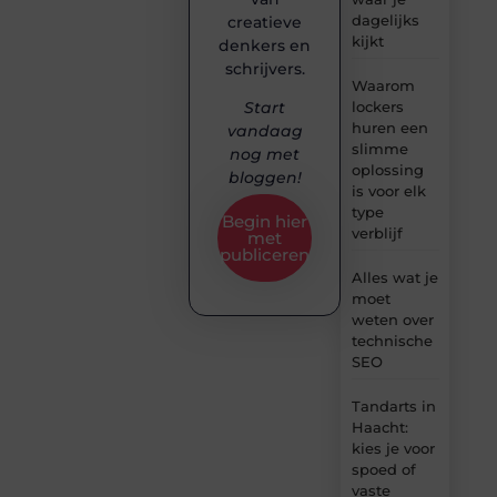
dagelijks
creatieve
kijkt
denkers en
schrijvers.
Waarom
lockers
Start
huren een
vandaag
slimme
nog met
oplossing
bloggen!
is voor elk
type
Begin hier
verblijf
met
publiceren
Alles wat je
moet
weten over
technische
SEO
Tandarts in
Haacht:
kies je voor
spoed of
vaste