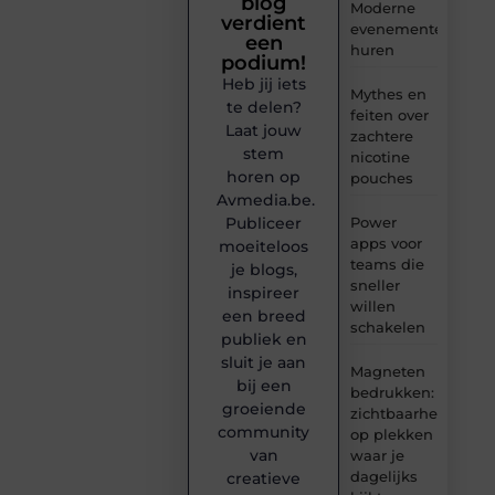
blog
Moderne
verdient
evenementenvloer
een
huren
podium!
Heb jij iets
Mythes en
te delen?
feiten over
Laat jouw
zachtere
stem
nicotine
horen op
pouches
Avmedia.be.
Publiceer
Power
apps voor
moeiteloos
teams die
je blogs,
sneller
inspireer
willen
een breed
schakelen
publiek en
sluit je aan
Magneten
bij een
bedrukken:
groeiende
zichtbaarheid
community
op plekken
van
waar je
dagelijks
creatieve