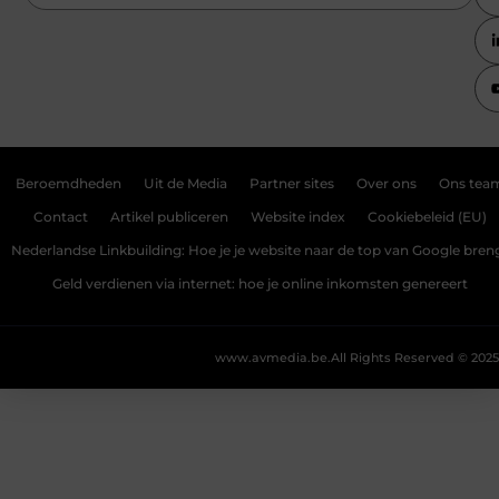
Beroemdheden
Uit de Media
Partner sites
Over ons
Ons tea
Contact
Artikel publiceren
Website index
Cookiebeleid (EU)
Nederlandse Linkbuilding: Hoe je je website naar de top van Google bren
Geld verdienen via internet: hoe je online inkomsten genereert
www.avmedia.be.
All Rights Reserved © 2025