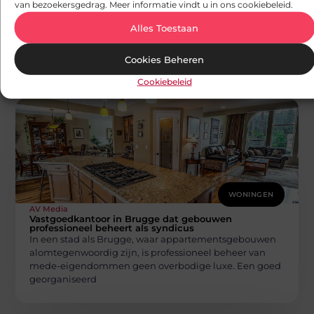
van bezoekersgedrag. Meer informatie vindt u in ons cookiebeleid.
optimaal in de showroom
Een keuken kiezen doet u niet enkel uit een catalogus.
Alles Toestaan
Het is pas wanneer u materialen voelt, kleuren naast
elkaar
Cookies Beheren
Cookiebeleid
WONINGEN
AV Media
Vastgoedkantoor in Brugge dat gebouwen
professioneel beheert als syndicus
In een stad als Brugge, waar appartementsgebouwen
alomtegenwoordig zijn, is professioneel beheer van
mede-eigendommen geen overbodige luxe. Een goed
georganiseerd