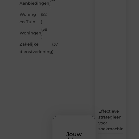
Laat
Aanbiedingen
)
je
inspireren
Woning
(52
door
en Tuin
)
de
(38
nieuwste
Woningen
artikelen
)
van
Zakelijke
(37
Avmedia.be
dienstverlening
)
–
dagelijks
verse
content,
boordevol
ideeën,
tips
en
inzichten.
Effectieve
strategieën
voor
zoekmachineoptima
Jouw