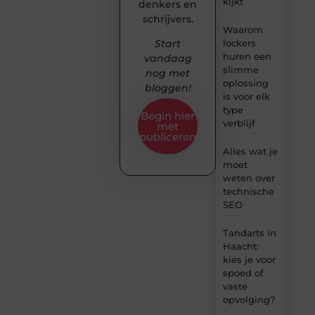
kijkt
denkers en
schrijvers.
Waarom
lockers
Start
huren een
vandaag
slimme
nog met
oplossing
bloggen!
is voor elk
type
Begin hier
verblijf
met
publiceren
Alles wat je
moet
weten over
technische
SEO
Tandarts in
Haacht:
kies je voor
spoed of
vaste
opvolging?