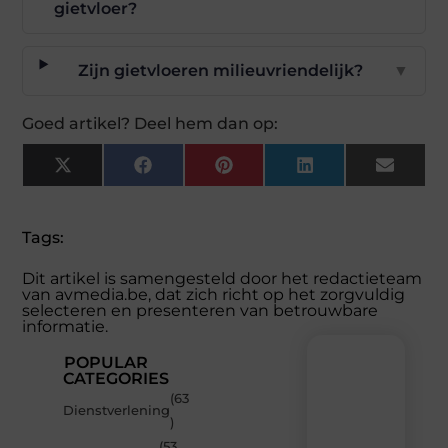
gietvloer?
Zijn gietvloeren milieuvriendelijk?
▼
Goed artikel? Deel hem dan op:
X
Facebook
Pinterest
LinkedIn
Email
(Twitter)
Tags:
Dit artikel is samengesteld door het redactieteam
van avmedia.be, dat zich richt op het zorgvuldig
selecteren en presenteren van betrouwbare
informatie.
POPULAR
CATEGORIES
(63
Recente
Dienstverlening
)
berichten
(53