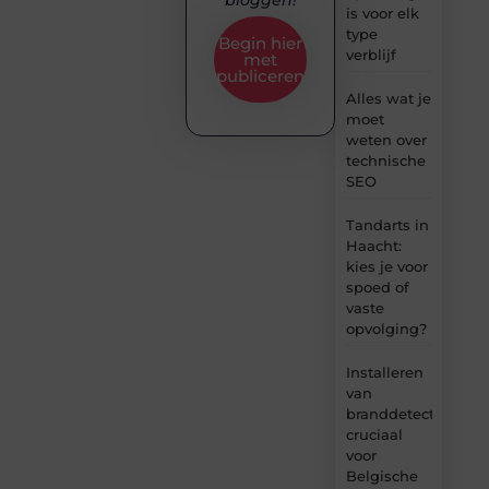
is voor elk
type
Begin hier
verblijf
met
publiceren
Alles wat je
moet
weten over
technische
SEO
Tandarts in
Haacht:
kies je voor
spoed of
vaste
opvolging?
Installeren
van
branddetectie:
cruciaal
voor
Belgische