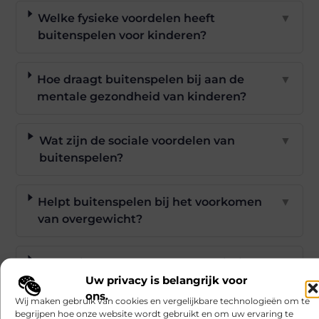
Welke fysieke voordelen heeft
▼
buitenspelen voor kinderen?
Hoe draagt buitenspelen bij aan de
▼
mentale gezondheid van kinderen?
Wat zijn de sociale voordelen van
▼
buitenspelen?
Helpt buitenspelen bij het voorkomen
▼
van overgewicht?
Kan buitenspelen de slaapkwaliteit van
▼
Uw privacy is belangrijk voor
kinderen verbeteren?
ons.
Wij maken gebruik van cookies en vergelijkbare technologieën om te
begrijpen hoe onze website wordt gebruikt en om uw ervaring te
Goed artikel? Deel hem dan op: