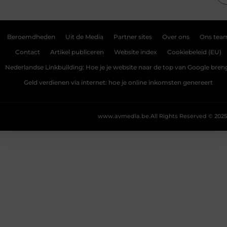
Beroemdheden
Uit de Media
Partner sites
Over ons
Ons tea
Contact
Artikel publiceren
Website index
Cookiebeleid (EU)
Nederlandse Linkbuilding: Hoe je je website naar de top van Google bren
Geld verdienen via internet: hoe je online inkomsten genereert
www.avmedia.be.
All Rights Reserved © 2025