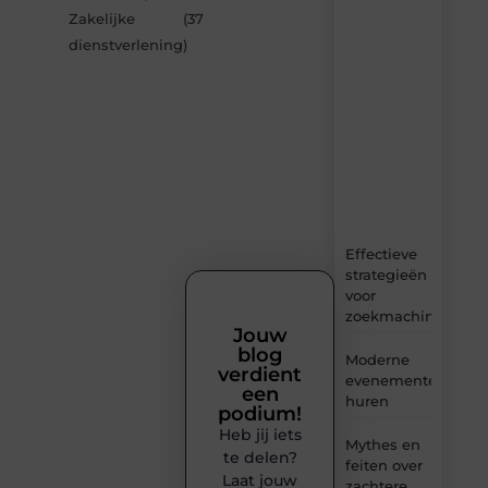
van
Zakelijke
(37
Avmedia.be
dienstverlening
)
–
dagelijks
verse
content,
boordevol
ideeën,
tips
en
inzichten.
Effectieve
strategieën
voor
zoekmachineoptima
Jouw
blog
Moderne
verdient
evenementenvloer
een
huren
podium!
Heb jij iets
Mythes en
te delen?
feiten over
Laat jouw
zachtere