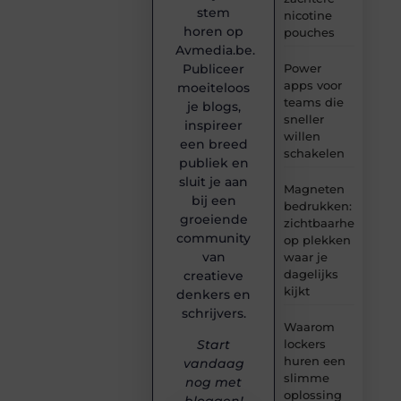
stem
nicotine
horen op
pouches
Avmedia.be.
Publiceer
Power
apps voor
moeiteloos
teams die
je blogs,
sneller
inspireer
willen
een breed
schakelen
publiek en
sluit je aan
Magneten
bij een
bedrukken:
groeiende
zichtbaarheid
community
op plekken
van
waar je
dagelijks
creatieve
kijkt
denkers en
schrijvers.
Waarom
lockers
Start
huren een
vandaag
slimme
nog met
oplossing
bloggen!